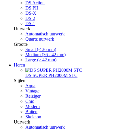
DS Action
DS PH
DS-X
DS-2
DS-1
Uurwerk
Automatisch uurwerk
Quartz uurwerk
Grootte
Small (< 36 mm)
Medium (36 - 42 mm)
Large (> 42 mm)
Heren
DS SUPER PH2000M STC
Stijlen
Aqua
Vintage
Reiziger
Chic
Modern
Buiten
Skeleton
Uurwerk
Automatisch uurwerk