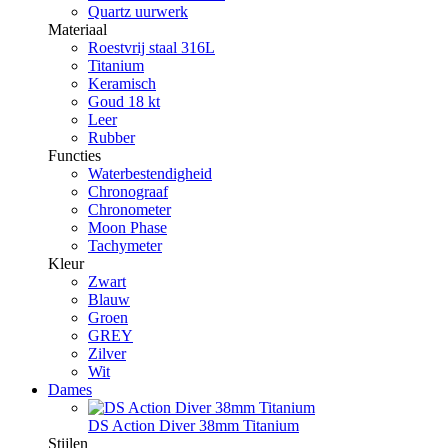
Quartz uurwerk
Materiaal
Roestvrij staal 316L
Titanium
Keramisch
Goud 18 kt
Leer
Rubber
Functies
Waterbestendigheid
Chronograaf
Chronometer
Moon Phase
Tachymeter
Kleur
Zwart
Blauw
Groen
GREY
Zilver
Wit
Dames
DS Action Diver 38mm Titanium
Stijlen