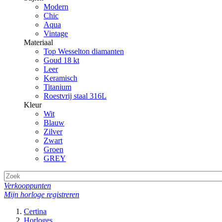
Modern
Chic
Aqua
Vintage
Materiaal
Top Wesselton diamanten
Goud 18 kt
Leer
Keramisch
Titanium
Roestvrij staal 316L
Kleur
Wit
Blauw
Zilver
Zwart
Groen
GREY
Verkooppunten
Mijn horloge registreren
Certina
Horloges