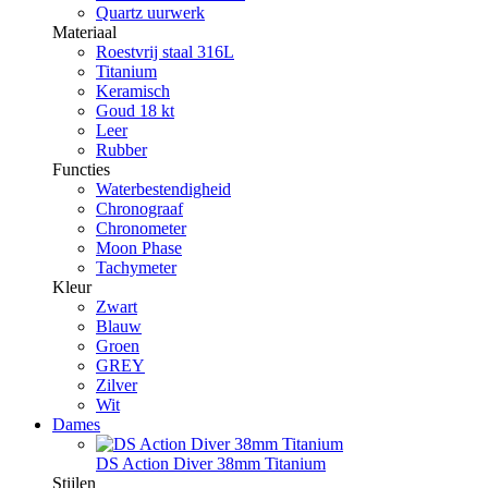
Quartz uurwerk
Materiaal
Roestvrij staal 316L
Titanium
Keramisch
Goud 18 kt
Leer
Rubber
Functies
Waterbestendigheid
Chronograaf
Chronometer
Moon Phase
Tachymeter
Kleur
Zwart
Blauw
Groen
GREY
Zilver
Wit
Dames
DS Action Diver 38mm Titanium
Stijlen