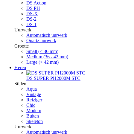
DS Action
DS PH
DS-X
DS-2
DS-1
Uurwerk
Automatisch uurwerk
Quartz uurwerk
Grootte
Small (< 36 mm)
Medium (36 - 42 mm)
Large (> 42 mm)
Heren
DS SUPER PH2000M STC
Stijlen
Aqua
Vintage
Reiziger
Chic
Modern
Buiten
Skeleton
Uurwerk
Automatisch uurwerk