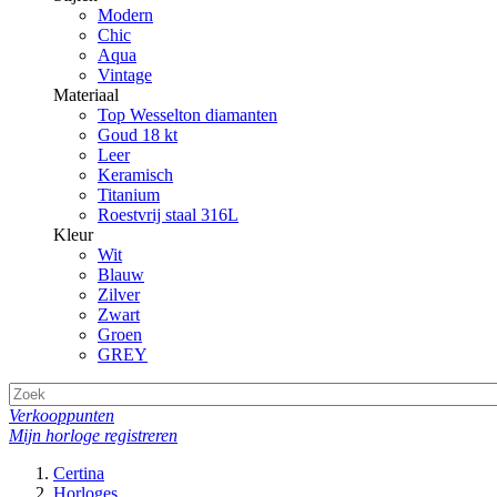
Modern
Chic
Aqua
Vintage
Materiaal
Top Wesselton diamanten
Goud 18 kt
Leer
Keramisch
Titanium
Roestvrij staal 316L
Kleur
Wit
Blauw
Zilver
Zwart
Groen
GREY
Verkooppunten
Mijn horloge registreren
Certina
Horloges