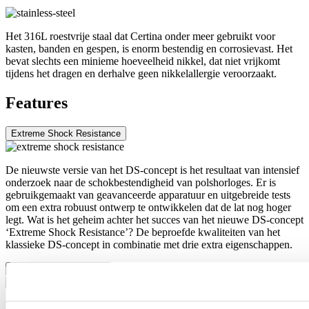
Het 316L roestvrije staal dat Certina onder meer gebruikt voor
kasten, banden en gespen, is enorm bestendig en corrosievast. Het
bevat slechts een minieme hoeveelheid nikkel, dat niet vrijkomt
tijdens het dragen en derhalve geen nikkelallergie veroorzaakt.
Features
Extreme Shock Resistance
De nieuwste versie van het DS-concept is het resultaat van intensief
onderzoek naar de schokbestendigheid van polshorloges. Er is
gebruikgemaakt van geavanceerde apparatuur en uitgebreide tests
om een extra robuust ontwerp te ontwikkelen dat de lat nog hoger
legt. Wat is het geheim achter het succes van het nieuwe DS-concept
‘Extreme Shock Resistance’? De beproefde kwaliteiten van het
klassieke DS-concept in combinatie met drie extra eigenschappen.
Nivachron™-balansveer
Het mechanische uurwerk van dit horloge is uitgerust met een