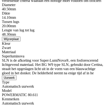
veeleisende criteria waaraan een horloge moet voldoen om officieel
Diameter
40.50mm
Dikte
14.10mm
Tussen lugs
20.00mm
Lengte van lug tot lug
48.30mm
Wijzerplaat
Kleur
Zwart
Materiaal
Superluminova
SLN is de afkorting voor Super-LumiNova®, een fosforescerend
lichtgevend materiaal. Het BG W9 type SLN, gebruikt door Certina,
straalt het opgeslagen licht uit in de vorm van een blauwachtige
gloed in het donker. De helderheid neemt na enige tijd af in he
Uurwerk
Type
Automatisch uurwerk
Model
POWERMATIC 80.611
Kenmerken
Automatisch uurwerk