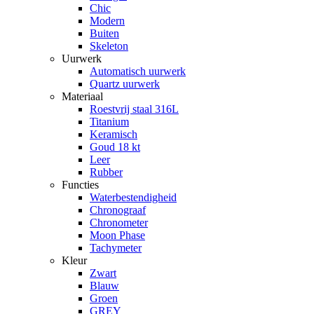
Chic
Modern
Buiten
Skeleton
Uurwerk
Automatisch uurwerk
Quartz uurwerk
Materiaal
Roestvrij staal 316L
Titanium
Keramisch
Goud 18 kt
Leer
Rubber
Functies
Waterbestendigheid
Chronograaf
Chronometer
Moon Phase
Tachymeter
Kleur
Zwart
Blauw
Groen
GREY