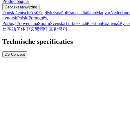
Productpagina
Gebruiksaanwijzing
Dansk
Deutsch
Eesti
English
Español
Français
Italiano
Magyar
Nederland
nynorsk
Polski
Português,
Portugal
Slovenčina
Suomi
Svenska
Türkçe
zh
zht
Čeština
Ελληνικά
Русс
日本語
简体中文
繁體中文
한국어
Technische specificaties
DS Concept