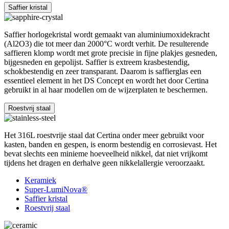
Saffier kristal
Saffier horlogekristal wordt gemaakt van aluminiumoxidekracht
(Al2O3) die tot meer dan 2000°C wordt verhit. De resulterende
saffieren klomp wordt met grote precisie in fijne plakjes gesneden,
bijgesneden en gepolijst. Saffier is extreem krasbestendig,
schokbestendig en zeer transparant. Daarom is saffierglas een
essentieel element in het DS Concept en wordt het door Certina
gebruikt in al haar modellen om de wijzerplaten te beschermen.
Roestvrij staal
Het 316L roestvrije staal dat Certina onder meer gebruikt voor
kasten, banden en gespen, is enorm bestendig en corrosievast. Het
bevat slechts een minieme hoeveelheid nikkel, dat niet vrijkomt
tijdens het dragen en derhalve geen nikkelallergie veroorzaakt.
Keramiek
Super-LumiNova®
Saffier kristal
Roestvrij staal