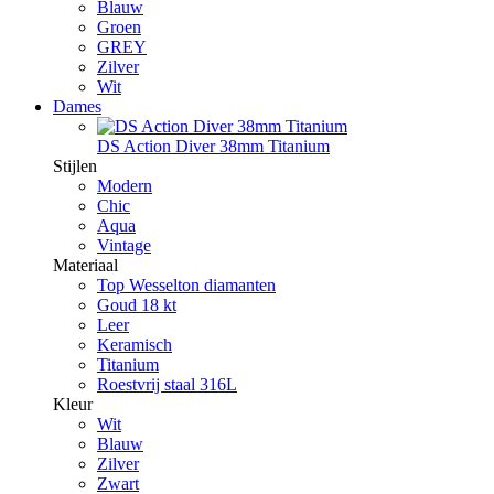
Blauw
Groen
GREY
Zilver
Wit
Dames
DS Action Diver 38mm Titanium
Stijlen
Modern
Chic
Aqua
Vintage
Materiaal
Top Wesselton diamanten
Goud 18 kt
Leer
Keramisch
Titanium
Roestvrij staal 316L
Kleur
Wit
Blauw
Zilver
Zwart