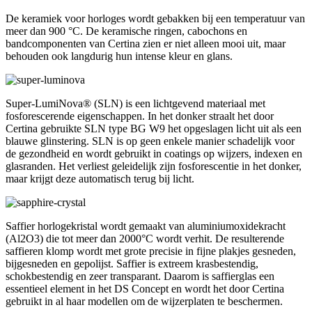
De keramiek voor horloges wordt gebakken bij een temperatuur van
meer dan 900 °C. De keramische ringen, cabochons en
bandcomponenten van Certina zien er niet alleen mooi uit, maar
behouden ook langdurig hun intense kleur en glans.
Super-LumiNova® (SLN) is een lichtgevend materiaal met
fosforescerende eigenschappen. In het donker straalt het door
Certina gebruikte SLN type BG W9 het opgeslagen licht uit als een
blauwe glinstering. SLN is op geen enkele manier schadelijk voor
de gezondheid en wordt gebruikt in coatings op wijzers, indexen en
glasranden. Het verliest geleidelijk zijn fosforescentie in het donker,
maar krijgt deze automatisch terug bij licht.
Saffier horlogekristal wordt gemaakt van aluminiumoxidekracht
(Al2O3) die tot meer dan 2000°C wordt verhit. De resulterende
saffieren klomp wordt met grote precisie in fijne plakjes gesneden,
bijgesneden en gepolijst. Saffier is extreem krasbestendig,
schokbestendig en zeer transparant. Daarom is saffierglas een
essentieel element in het DS Concept en wordt het door Certina
gebruikt in al haar modellen om de wijzerplaten te beschermen.