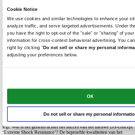
Nivachron™-balansveer. Dit innovatieve materiaal werd ontwikkeld
Cookie Notice
om de weerstand tegen magnetische velden te verhogen. Het is een
belangrijk onderdeel dat een blijvende bijdrage levert aan de
We use cookies and similar technologies to enhance your sit
betrouwbaarheid, robuustheid en nauwkeurigheid van het horloge.
analyze traffic, and serve targeted advertisements. Under
Allrounder met militaire kracht
you have the right to opt-out of the "sale" or "sharing" of you
information for cross-context behavioral advertising. You can
De “NATO”-banden van militaire horloges zijn niet voor niets zo
right by clicking "
Do not sell or share my personal informa
populair: ze zijn stevig, water- en scheurbestendig, hebben een matte
adjusting your preferences below.
finish en zitten superveilig om de pols. Perfect dus voor sportieve
horloges zoals die van Certina.
Extreme Shock Resistance
Nivachron™-balansveer
Allrounder met militaire kracht
OK
De nieuwste versie van het DS-concept is het resultaat van intensief
onderzoek naar de schokbestendigheid van polshorloges. Er is
Do not sell or share my personal informati
gebruikgemaakt van geavanceerde apparatuur en uitgebreide tests
om een extra robuust ontwerp te ontwikkelen dat de lat nog hoger
legt. Wat is het geheim achter het succes van het nieuwe DS-concept
‘Extreme Shock Resistance’? De beproefde kwaliteiten van het