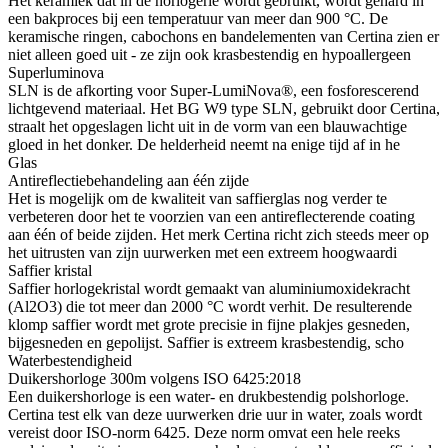
Het keramiek dat in de horlogerie wordt gebruikt, wordt gehard in
een bakproces bij een temperatuur van meer dan 900 °C. De
keramische ringen, cabochons en bandelementen van Certina zien er
niet alleen goed uit - ze zijn ook krasbestendig en hypoallergeen
Superluminova
SLN is de afkorting voor Super-LumiNova®, een fosforescerend
lichtgevend materiaal. Het BG W9 type SLN, gebruikt door Certina,
straalt het opgeslagen licht uit in de vorm van een blauwachtige
gloed in het donker. De helderheid neemt na enige tijd af in he
Glas
Antireflectiebehandeling aan één zijde
Het is mogelijk om de kwaliteit van saffierglas nog verder te
verbeteren door het te voorzien van een antireflecterende coating
aan één of beide zijden. Het merk Certina richt zich steeds meer op
het uitrusten van zijn uurwerken met een extreem hoogwaardi
Saffier kristal
Saffier horlogekristal wordt gemaakt van aluminiumoxidekracht
(Al2O3) die tot meer dan 2000 °C wordt verhit. De resulterende
klomp saffier wordt met grote precisie in fijne plakjes gesneden,
bijgesneden en gepolijst. Saffier is extreem krasbestendig, scho
Waterbestendigheid
Duikershorloge 300m volgens ISO 6425:2018
Een duikershorloge is een water- en drukbestendig polshorloge.
Certina test elk van deze uurwerken drie uur in water, zoals wordt
vereist door ISO-norm 6425. Deze norm omvat een hele reeks