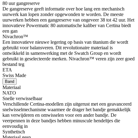
80 uur gangreserve
De gangreserve geeft informatie over hoe lang een mechanisch
uurwerk kan lopen zonder opgewonden te worden. De meeste
uurwerken hebben een gangreserve van ongeveer 38 tot 42 uur. Het
innovatieve Powermatic 80 automatische kaliber van Certina biedt
een gan
Nivachron™
Een innovatieve nieuwe legering op basis van titanium die wordt
gebruikt voor balansveren. Dit revolutionaire materiaal is
ontwikkeld in samenwerking met de Swatch Group en wordt
gebruikt in geselecteerde merken. Nivachron™ veren zijn zeer goed
bestand teg
ETA
Swiss Made
Band
Materiaal
NATO
Snelle verwisselbaar
Verschillende Certina-modellen zijn uitgerust met een geavanceerd
snelwisselmechanisme waarmee de drager het bandje gemakkelijk
kan verwijderen en omwisselen voor een ander bandje. De
veerpennen in deze bandjes hebben minuscule hendeltjes die
eenvoudig in
Synthetisch
Materiaal gesp