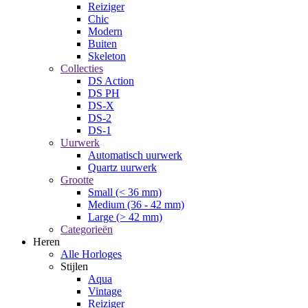
Reiziger
Chic
Modern
Buiten
Skeleton
Collecties
DS Action
DS PH
DS-X
DS-2
DS-1
Uurwerk
Automatisch uurwerk
Quartz uurwerk
Grootte
Small (< 36 mm)
Medium (36 - 42 mm)
Large (> 42 mm)
Categorieën
Heren
Alle Horloges
Stijlen
Aqua
Vintage
Reiziger