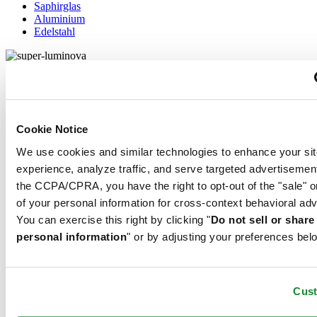
Saphirglas
Aluminium
Edelstahl
Super-LumiNova® (SLN) ist ein phosphoreszierender Leuchtstoff.
Der SLN-Typ BG W9, den Certina verwendet, gibt das
gespeicherte Licht bei Dunkelheit als bläulichen Schimmer ab. SLN
ist gesundheitlich unbedenklich und wird zur Beschichtung von
Cookie Notice
Zeigern, Indexen und Lünetten verwendet. Seine Leuchtkraft lässt
im Dunkeln nach einiger Zeit nach, wird aber durch Lichteinfall
We use cookies and similar technologies to enhance your sit
automatisch wieder aufgeladen.
experience, analyze traffic, and serve targeted advertisemen
the CCPA/CPRA, you have the right to opt-out of the "sale" o
of your personal information for cross-context behavioral adv
Saphir-Uhrenglas besteht aus Aluminiumoxidpulver (Al2O3), das
auf über 2.000 °C erhitzt wird. Die daraus entstehende Saphir-Kerze
You can exercise this right by clicking "
Do not sell or shar
wird mit höchster Präzision in feine Scheiben geschnitten, in Form
personal information
" or by adjusting your preferences bel
gebracht und poliert. Saphir ist extrem kratzfest, wenig
schlagempfindlich und bietet eine hohe Lichtdurchlässigkeit. Aus
diesem Grund ist Saphirglas ein essenzielles Element des DS
Konzepts und wird daher von Certina bei allen Modellen zum
Cus
Schutz der Zifferblätter verwendet.