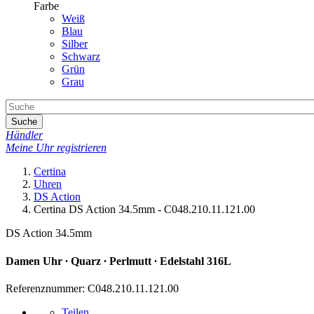
Farbe
Weiß
Blau
Silber
Schwarz
Grün
Grau
Suche
Händler
Meine Uhr registrieren
Certina
Uhren
DS Action
Certina DS Action 34.5mm - C048.210.11.121.00
DS Action 34.5mm
Damen Uhr ∙ Quarz ∙ Perlmutt ∙ Edelstahl 316L
Referenznummer: C048.210.11.121.00
Teilen