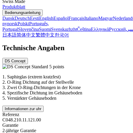
Swiss Made
Produktblatt
Bedienungsanleitung
Dansk
Deutsch
Eesti
English
Español
Français
Italiano
Magyar
Nederland
nynorsk
Polski
Português,
Portugal
Slovenčina
Suomi
Svenska
zh
zht
Čeština
Ελληνικά
Русский
سی
日本語
简体中文
繁體中文
한국어
Technische Angaben
DS Concept
1.
Saphirglas (extrem kratzfest)
2.
O-Ring Dichtung auf der Stellwelle
3.
Zwei O-Ring-Dichtungen in der Krone
4.
Spezifische Dichtung im Gehäuseboden
5.
Verstärkter Gehäuseboden
Informationen zur uhr
Referenz
C048.210.11.121.00
Garantie
2-jährige Garantie