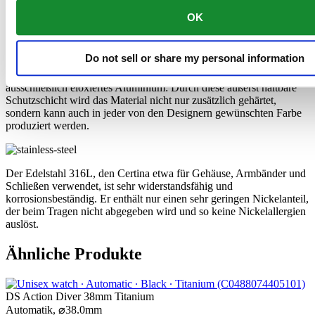
OK
Aluminium ist sehr stabil sowie korrosions- und
temperaturbeständig. Vor allem ist es aber extrem leicht: dreimal so
leicht wie Edelstahl und etwa anderthalbmal leichter als Titan.
Do not sell or share my personal information
Certina nutzt diese Qualitäten unter anderem für die Herstellung von
ultraleichten Gehäusen und Schließen. Die Marke verwendet
ausschließlich eloxiertes Aluminium: Durch diese äußerst haltbare
Schutzschicht wird das Material nicht nur zusätzlich gehärtet,
sondern kann auch in jeder von den Designern gewünschten Farbe
produziert werden.
Der Edelstahl 316L, den Certina etwa für Gehäuse, Armbänder und
Schließen verwendet, ist sehr widerstandsfähig und
korrosionsbeständig. Er enthält nur einen sehr geringen Nickelanteil,
der beim Tragen nicht abgegeben wird und so keine Nickelallergien
auslöst.
Ähnliche Produkte
DS Action Diver 38mm Titanium
Automatik,
⌀
38.0mm