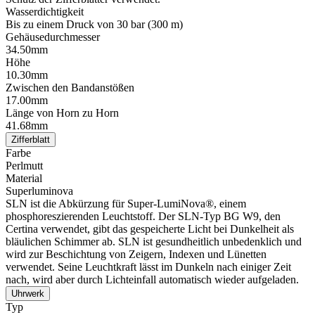
Wasserdichtigkeit
Bis zu einem Druck von 30 bar (300 m)
Gehäusedurchmesser
34.50mm
Höhe
10.30mm
Zwischen den Bandanstößen
17.00mm
Länge von Horn zu Horn
41.68mm
Zifferblatt
Farbe
Perlmutt
Material
Superluminova
SLN ist die Abkürzung für Super-LumiNova®, einem
phosphoreszierenden Leuchtstoff. Der SLN-Typ BG W9, den
Certina verwendet, gibt das gespeicherte Licht bei Dunkelheit als
bläulichen Schimmer ab. SLN ist gesundheitlich unbedenklich und
wird zur Beschichtung von Zeigern, Indexen und Lünetten
verwendet. Seine Leuchtkraft lässt im Dunkeln nach einiger Zeit
nach, wird aber durch Lichteinfall automatisch wieder aufgeladen.
Uhrwerk
Typ