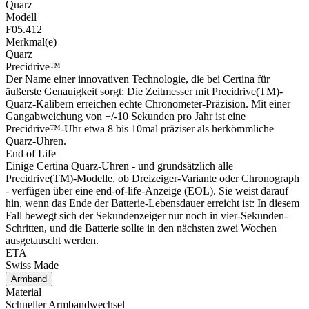
Quarz
Modell
F05.412
Merkmal(e)
Quarz
Precidrive™
Der Name einer innovativen Technologie, die bei Certina für
äußerste Genauigkeit sorgt: Die Zeitmesser mit Precidrive(TM)-
Quarz-Kalibern erreichen echte Chronometer-Präzision. Mit einer
Gangabweichung von +/-10 Sekunden pro Jahr ist eine
Precidrive™-Uhr etwa 8 bis 10mal präziser als herkömmliche
Quarz-Uhren.
End of Life
Einige Certina Quarz-Uhren - und grundsätzlich alle
Precidrive(TM)-Modelle, ob Dreizeiger-Variante oder Chronograph
- verfügen über eine end-of-life-Anzeige (EOL). Sie weist darauf
hin, wenn das Ende der Batterie-Lebensdauer erreicht ist: In diesem
Fall bewegt sich der Sekundenzeiger nur noch in vier-Sekunden-
Schritten, und die Batterie sollte in den nächsten zwei Wochen
ausgetauscht werden.
ETA
Swiss Made
Armband
Material
Schneller Armbandwechsel