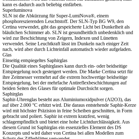
kann es dadurch auch beliebig einfärben.
Superluminova
SLN ist die Abkürzung für Super-LumiNova®, einem
phosphoreszierenden Leuchtstoff. Der SLN-Typ BG W9, den
Certina verwendet, gibt das gespeicherte Licht bei Dunkelheit als
bläulichen Schimmer ab. SLN ist gesundheitlich unbedenklich und
wird zur Beschichtung von Zeigern, Indexen und Lünetten
verwendet. Seine Leuchtkraft lässt im Dunkeln nach einiger Zeit
nach, wird aber durch Lichteinfall automatisch wieder aufgeladen.
Glas
Einseitig entspiegeltes Saphirglas
Die Qualität eines Saphirglases kann durch ein- oder beidseitige
Entspiegelung noch gesteigert werden. Die Marke Certina setzt für
ihre Zeitmesser vermehrt auf die extrem hochwertige beidseitige
Entspiegelung, bei der mehrfache Antireflexbeschichtungen auf
beiden Seiten des Glases für optimale Durchsicht sorgen.
Saphirglas
Saphir-Uhrenglas besteht aus Aluminiumoxidpulver (Al2O3), das
auf über 2.000 °C erhitzt wird. Die daraus entstehende Saphir-Kerze
wird mit höchster Präzision in feine Scheiben geschnitten, in Form
gebracht und poliert. Saphir ist extrem kratzfest, wenig
schlagempfindlich und bietet eine hohe Lichtdurchlässigkeit. Aus
diesem Grund ist Saphirglas ein essenzielles Element des DS
Konzepts und wird daher von Certina bei allen Modellen zum
Schutz der Zifferblätter verwendet.