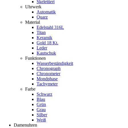
Skelettiert
Uhrwerk
Automatik
Quarz
Material
Edelstahl 316L
Titan
Keramik
Gold 18 Kt.
Leder
Kautschuk
Funktionen
Wasserbeständigkeit
Chronograph
Chronometer
Mondphase
Tachymeter
Farbe
Schwarz
Blau
Grün
Grau
Silber
Weiß
Damenuhren