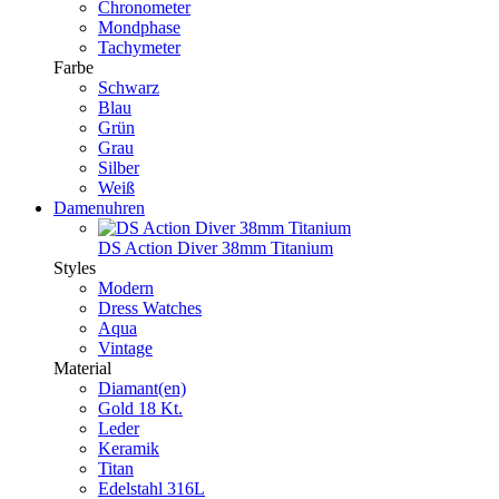
Chronometer
Mondphase
Tachymeter
Farbe
Schwarz
Blau
Grün
Grau
Silber
Weiß
Damenuhren
DS Action Diver 38mm Titanium
Styles
Modern
Dress Watches
Aqua
Vintage
Material
Diamant(en)
Gold 18 Kt.
Leder
Keramik
Titan
Edelstahl 316L