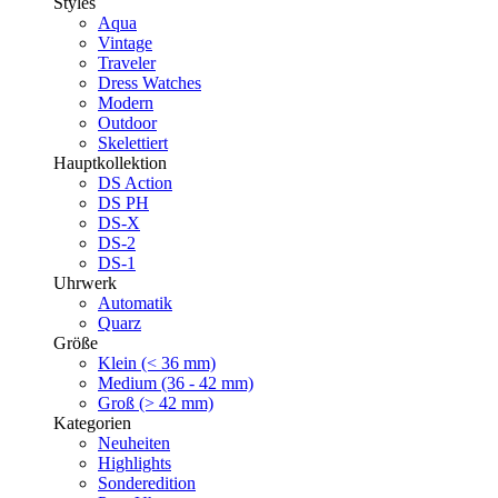
Styles
Aqua
Vintage
Traveler
Dress Watches
Modern
Outdoor
Skelettiert
Hauptkollektion
DS Action
DS PH
DS-X
DS-2
DS-1
Uhrwerk
Automatik
Quarz
Größe
Klein (< 36 mm)
Medium (36 - 42 mm)
Groß (> 42 mm)
Kategorien
Neuheiten
Highlights
Sonderedition