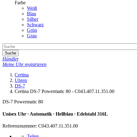
Farbe
Weiß
Blau
Silber
Schwarz
Grün
Grau
Suche
Händler
Meine Uhr registrieren
Certina
Uhren
DS-7
Certina DS-7 Powermatic 80 - C043.407.11.351.00
DS-7 Powermatic 80
Unisex Uhr ∙ Automatik ∙ Hellblau ∙ Edelstahl 316L
Referenznummer: C043.407.11.351.00
Teilen