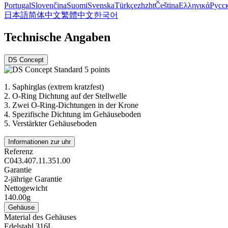
Portugal
Slovenčina
Suomi
Svenska
Türkçe
zh
zht
Čeština
Ελληνικά
Русс
日本語
简体中文
繁體中文
한국어
Technische Angaben
DS Concept
1.
Saphirglas (extrem kratzfest)
2.
O-Ring Dichtung auf der Stellwelle
3.
Zwei O-Ring-Dichtungen in der Krone
4.
Spezifische Dichtung im Gehäuseboden
5.
Verstärkter Gehäuseboden
Informationen zur uhr
Referenz
C043.407.11.351.00
Garantie
2-jährige Garantie
Nettogewicht
140.00g
Gehäuse
Material des Gehäuses
Edelstahl 316L