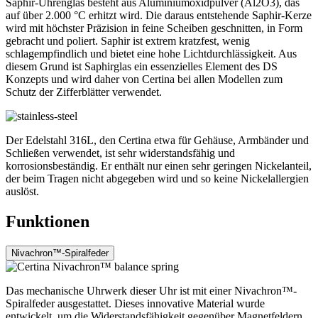
Saphir-Uhrenglas besteht aus Aluminiumoxidpulver (Al2O3), das
auf über 2.000 °C erhitzt wird. Die daraus entstehende Saphir-Kerze
wird mit höchster Präzision in feine Scheiben geschnitten, in Form
gebracht und poliert. Saphir ist extrem kratzfest, wenig
schlagempfindlich und bietet eine hohe Lichtdurchlässigkeit. Aus
diesem Grund ist Saphirglas ein essenzielles Element des DS
Konzepts und wird daher von Certina bei allen Modellen zum
Schutz der Zifferblätter verwendet.
Der Edelstahl 316L, den Certina etwa für Gehäuse, Armbänder und
Schließen verwendet, ist sehr widerstandsfähig und
korrosionsbeständig. Er enthält nur einen sehr geringen Nickelanteil,
der beim Tragen nicht abgegeben wird und so keine Nickelallergien
auslöst.
Funktionen
Nivachron™-Spiralfeder
Das mechanische Uhrwerk dieser Uhr ist mit einer Nivachron™-
Spiralfeder ausgestattet. Dieses innovative Material wurde
entwickelt, um die Widerstandsfähigkeit gegenüber Magnetfeldern