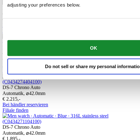
adjusting your preferences below.
DS-7 Quartz
Quarz,
⌀
39.0mm
€ 585,-
Bei händler reservieren
Filiale finden
DS-7 Quartz
OK
Quarz,
⌀
39.0mm
€ 485,-
Bei händler reservieren
Do not sell or share my personal informati
Filiale finden
DS-7 Chrono Auto
Automatik,
⌀
42.0mm
€ 2.215,-
Bei händler reservieren
Filiale finden
DS-7 Chrono Auto
Automatik,
⌀
42.0mm
€ 1.895,-