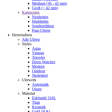
Medium (36 - 42 mm)
Groß (> 42 mm)
Kategorien
Neuheiten
Highlights
Sonderedition
Paar-Uhren
Herrenuhren
Alle Uhren
Styles
Aqua
Vintage
Traveler
Dress Watches
Modern
Outdoor
Skelettiert
Uhrwerk
Automatik
Quarz
Material
Edelstahl 316L
Titan
Keramik
Gold 18 Kt.