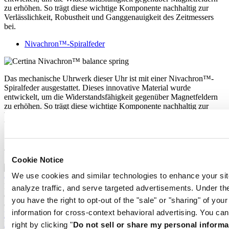
zu erhöhen. So trägt diese wichtige Komponente nachhaltig zur
Verlässlichkeit, Robustheit und Ganggenauigkeit des Zeitmessers
bei.
Nivachron™-Spiralfeder
Das mechanische Uhrwerk dieser Uhr ist mit einer Nivachron™-
Spiralfeder ausgestattet. Dieses innovative Material wurde
entwickelt, um die Widerstandsfähigkeit gegenüber Magnetfeldern
zu erhöhen. So trägt diese wichtige Komponente nachhaltig zur
Verlässlichkeit, Robustheit und Ganggenauigkeit des Zeitmessers
bei.
Ähnliche Produkte
Cookie Notice
We use cookies and similar technologies to enhance your sit
DS-7 Quartz
analyze traffic, and serve targeted advertisements. Under
Quarz,
⌀
39.0mm
you have the right to opt-out of the "sale" or "sharing" of you
€ 485,-
information for cross-context behavioral advertising. You can
Bei händler reservieren
Filiale finden
right by clicking "
Do not sell or share my personal informa