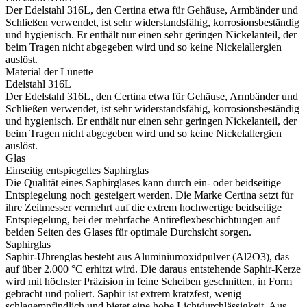
Der Edelstahl 316L, den Certina etwa für Gehäuse, Armbänder und
Schließen verwendet, ist sehr widerstandsfähig, korrosionsbeständig
und hygienisch. Er enthält nur einen sehr geringen Nickelanteil, der
beim Tragen nicht abgegeben wird und so keine Nickelallergien
auslöst.
Material der Lünette
Edelstahl 316L
Der Edelstahl 316L, den Certina etwa für Gehäuse, Armbänder und
Schließen verwendet, ist sehr widerstandsfähig, korrosionsbeständig
und hygienisch. Er enthält nur einen sehr geringen Nickelanteil, der
beim Tragen nicht abgegeben wird und so keine Nickelallergien
auslöst.
Glas
Einseitig entspiegeltes Saphirglas
Die Qualität eines Saphirglases kann durch ein- oder beidseitige
Entspiegelung noch gesteigert werden. Die Marke Certina setzt für
ihre Zeitmesser vermehrt auf die extrem hochwertige beidseitige
Entspiegelung, bei der mehrfache Antireflexbeschichtungen auf
beiden Seiten des Glases für optimale Durchsicht sorgen.
Saphirglas
Saphir-Uhrenglas besteht aus Aluminiumoxidpulver (Al2O3), das
auf über 2.000 °C erhitzt wird. Die daraus entstehende Saphir-Kerze
wird mit höchster Präzision in feine Scheiben geschnitten, in Form
gebracht und poliert. Saphir ist extrem kratzfest, wenig
schlagempfindlich und bietet eine hohe Lichtdurchlässigkeit. Aus