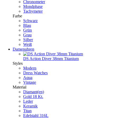
Chronometer
Mondphase
Tachymeter
Farbe
Schwarz
Blau
Grün
Grau
Silber
Weiß
Damenuhren
DS Action Diver 38mm Titanium
Styles
Modern
Dress Watches
Aqua
Vintage
Material
Diamant(en)
Gold 18 Kt.
Leder
Keramik
Titan
Edelstahl 316L