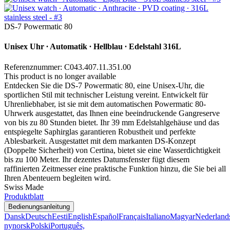
DS-7 Powermatic 80
Unisex Uhr ∙ Automatik ∙ Hellblau ∙ Edelstahl 316L
Referenznummer: C043.407.11.351.00
This product is no longer available
Entdecken Sie die DS-7 Powermatic 80, eine Unisex-Uhr, die
sportlichen Stil mit technischer Leistung vereint. Entwickelt für
Uhrenliebhaber, ist sie mit dem automatischen Powermatic 80-
Uhrwerk ausgestattet, das Ihnen eine beeindruckende Gangreserve
von bis zu 80 Stunden bietet. Ihr 39 mm Edelstahlgehäuse und das
entspiegelte Saphirglas garantieren Robustheit und perfekte
Ablesbarkeit. Ausgestattet mit dem markanten DS-Konzept
(Doppelte Sicherheit) von Certina, bietet sie eine Wasserdichtigkeit
bis zu 100 Meter. Ihr dezentes Datumsfenster fügt diesem
raffinierten Zeitmesser eine praktische Funktion hinzu, die Sie bei all
Ihren Abenteuern begleiten wird.
Swiss Made
Produktblatt
Bedienungsanleitung
Dansk
Deutsch
Eesti
English
Español
Français
Italiano
Magyar
Nederland
nynorsk
Polski
Português,