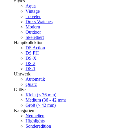
Styles
Aqua
Vintage
Traveler
Dress Watches
Modern
Outdoor
Skelettiert
Hauptkollektion
DS Action
DS PH
DS-X
DS-2
DS-1
Uhrwerk
Automatik
Quarz
Größe
Klein (< 36 mm)
Medium (36 - 42 mm)
Groß (> 42 mm)
Kategorien
Neuheiten
Highlights
Sonderedition