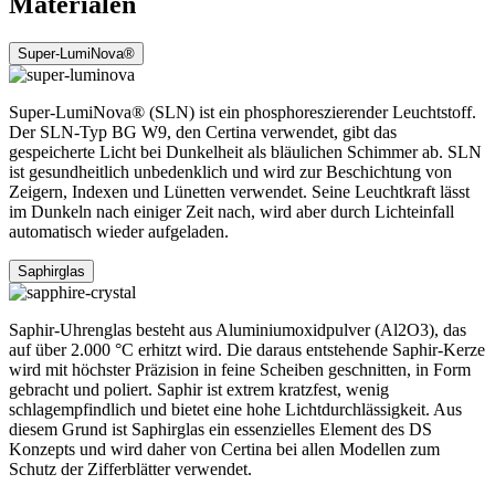
Materialen
Super-LumiNova®
Super-LumiNova® (SLN) ist ein phosphoreszierender Leuchtstoff.
Der SLN-Typ BG W9, den Certina verwendet, gibt das
gespeicherte Licht bei Dunkelheit als bläulichen Schimmer ab. SLN
ist gesundheitlich unbedenklich und wird zur Beschichtung von
Zeigern, Indexen und Lünetten verwendet. Seine Leuchtkraft lässt
im Dunkeln nach einiger Zeit nach, wird aber durch Lichteinfall
automatisch wieder aufgeladen.
Saphirglas
Saphir-Uhrenglas besteht aus Aluminiumoxidpulver (Al2O3), das
auf über 2.000 °C erhitzt wird. Die daraus entstehende Saphir-Kerze
wird mit höchster Präzision in feine Scheiben geschnitten, in Form
gebracht und poliert. Saphir ist extrem kratzfest, wenig
schlagempfindlich und bietet eine hohe Lichtdurchlässigkeit. Aus
diesem Grund ist Saphirglas ein essenzielles Element des DS
Konzepts und wird daher von Certina bei allen Modellen zum
Schutz der Zifferblätter verwendet.