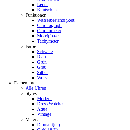
Leder
Kautschuk
Funktionen
Wasserbeständigkeit
Chronograph
Chronometer
Mondphase
Tachymeter
Farbe
Schwarz
Blau
Grün
Grau
Silber
Weiß
Damenuhren
Alle Uhren
Styles
Modern
Dress Watches
Aqua
Vintage
Material
Diamant(en)
Gold 18 Kt.