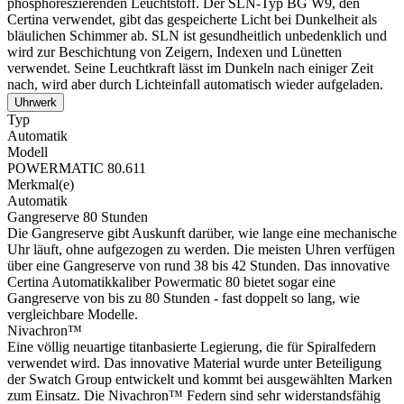
phosphoreszierenden Leuchtstoff. Der SLN-Typ BG W9, den
Certina verwendet, gibt das gespeicherte Licht bei Dunkelheit als
bläulichen Schimmer ab. SLN ist gesundheitlich unbedenklich und
wird zur Beschichtung von Zeigern, Indexen und Lünetten
verwendet. Seine Leuchtkraft lässt im Dunkeln nach einiger Zeit
nach, wird aber durch Lichteinfall automatisch wieder aufgeladen.
Uhrwerk
Typ
Automatik
Modell
POWERMATIC 80.611
Merkmal(e)
Automatik
Gangreserve 80 Stunden
Die Gangreserve gibt Auskunft darüber, wie lange eine mechanische
Uhr läuft, ohne aufgezogen zu werden. Die meisten Uhren verfügen
über eine Gangreserve von rund 38 bis 42 Stunden. Das innovative
Certina Automatikkaliber Powermatic 80 bietet sogar eine
Gangreserve von bis zu 80 Stunden - fast doppelt so lang, wie
vergleichbare Modelle.
Nivachron™
Eine völlig neuartige titanbasierte Legierung, die für Spiralfedern
verwendet wird. Das innovative Material wurde unter Beteiligung
der Swatch Group entwickelt und kommt bei ausgewählten Marken
zum Einsatz. Die Nivachron™ Federn sind sehr widerstandsfähig