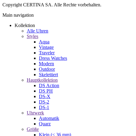
Copyright CERTINA SA. Alle Rechte vorbehalten.
Main navigation
Kollektion
Alle Uhren
Styles
Aqua
Vintage
Traveler
Dress Watches
Modern
Outdoor
Skelettiert
Hauptkollektion
DS Action
DS PH
DS-X
DS-2
DS-1
Uhrwerk
Automatik
Quarz
Größe
Klein (< 36 mm)