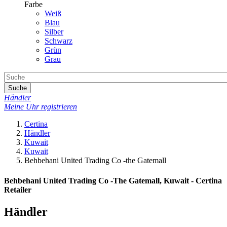
Farbe
Weiß
Blau
Silber
Schwarz
Grün
Grau
Suche
Händler
Meine Uhr registrieren
Certina
Händler
Kuwait
Kuwait
Behbehani United Trading Co -the Gatemall
Behbehani United Trading Co -The Gatemall, Kuwait - Certina
Retailer
Händler