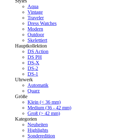
Styles
Aqua
Vintage
Traveler
Dress Watches
Modern
Outdoor
Skelettiert
Hauptkollektion
DS Action
DS PH
DS-X
DS-2
DS-1
Uhrwerk
Automatik
Quarz
Größe
Klein (< 36 mm)
Medium (36 - 42 mm)
Groß (> 42 mm)
Kategorien
Neuheiten
Highlights
Sonderedition