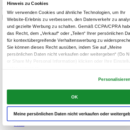
Information
Hinweis zu Cookies
Anmelden
Land/Region auswählen
Wir verwenden Cookies und ähnliche Technologien, um Ihr
Sprachumschalter
Website-Erlebnis zu verbessern, den Datenverkehr zu analy
und gezielte Werbung zu schalten. Gemäß CCPA/CPRA hab
Belgien
das Recht, dem „Verkauf“ oder „Teilen“ Ihrer persönlichen D
Dutch
Français
für kontextübergreifende Verhaltenswerbung zu widersprech
China
Sie können dieses Recht ausüben, indem Sie auf „Meine
English
persönlichen Daten nicht verkaufen oder weitergeben“ (Do No
简体中文
or Share My Personal Information) klicken oder Ihre Einstel
Dänemark
Deutschland
unten anpassen.
Finnland
France
Personalisiere
Irland
Luxemburg
OK
English
Français
Niederlande
Meine persönlichen Daten nicht verkaufen oder weiterge
Norwegen
Österreich
Polen