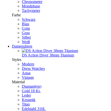
Chronometer
Mondphase
Tachymeter
Farbe
Schwarz
Blau
Grün
Grau
Silber
Weiß
Damenuhren
DS Action Diver 38mm Titanium
Styles
Modern
Dress Watches
Aqua
Vintage
Material
Diamant(en)
Gold 18 Kt.
Leder
Keramik
Titan
Edelstahl 316L