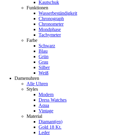
Kautschuk
Funktionen
Wasserbeständigkeit
Chronograph
Chronometer
Mondphase
Tachymeter
Farbe
Schwarz
Blau
Grün
Grau
Silber
Weiß
Damenuhren
Alle Uhren
Styles
Modern
Dress Watches
Aqua
Vintage
Material
Diamant(en)
Gold 18 Kt.
Leder