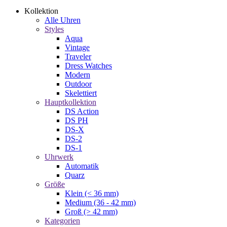
Kollektion
Alle Uhren
Styles
Aqua
Vintage
Traveler
Dress Watches
Modern
Outdoor
Skelettiert
Hauptkollektion
DS Action
DS PH
DS-X
DS-2
DS-1
Uhrwerk
Automatik
Quarz
Größe
Klein (< 36 mm)
Medium (36 - 42 mm)
Groß (> 42 mm)
Kategorien