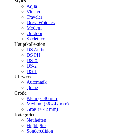
Styles
Aqua
Vintage
Traveler
Dress Watches
Modern
Outdoor
Skelettiert
Hauptkollektion
DS Action
DS PH
DS-X
DS-2
DS-1
Uhrwerk
Automatik
Quarz
Größe
Klein (< 36 mm)
Medium (36 - 42 mm)
Groß (> 42 mm)
Kategorien
Neuheiten
Highlights
Sonderedition