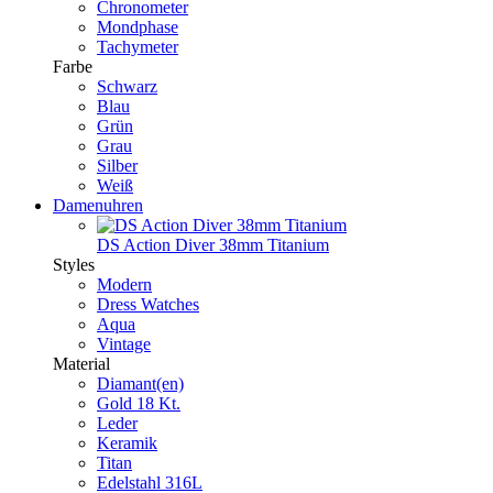
Chronometer
Mondphase
Tachymeter
Farbe
Schwarz
Blau
Grün
Grau
Silber
Weiß
Damenuhren
DS Action Diver 38mm Titanium
Styles
Modern
Dress Watches
Aqua
Vintage
Material
Diamant(en)
Gold 18 Kt.
Leder
Keramik
Titan
Edelstahl 316L