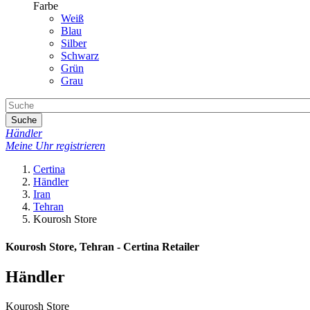
Farbe
Weiß
Blau
Silber
Schwarz
Grün
Grau
Suche
Händler
Meine Uhr registrieren
Certina
Händler
Iran
Tehran
Kourosh Store
Kourosh Store, Tehran - Certina Retailer
Händler
Kourosh Store