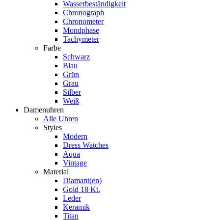
Wasserbeständigkeit
Chronograph
Chronometer
Mondphase
Tachymeter
Farbe
Schwarz
Blau
Grün
Grau
Silber
Weiß
Damenuhren
Alle Uhren
Styles
Modern
Dress Watches
Aqua
Vintage
Material
Diamant(en)
Gold 18 Kt.
Leder
Keramik
Titan