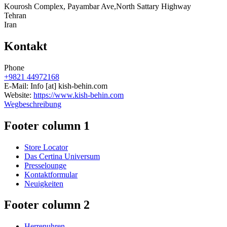
Kourosh Complex, Payambar Ave,North Sattary Highway
Tehran
Iran
Kontakt
Phone
+9821 44972168
E-Mail:
Info
[at]
kish-behin.com
Website:
https://www.kish-behin.com
Wegbeschreibung
Footer column 1
Store Locator
Das Certina Universum
Presselounge
Kontaktformular
Neuigkeiten
Footer column 2
Herrenuhren