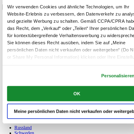
Land/Region auswählen
Wir verwenden Cookies und ähnliche Technologien, um Ihr
Sprachumschalter
Website-Erlebnis zu verbessern, den Datenverkehr zu analy
Belgien
und gezielte Werbung zu schalten. Gemäß CCPA/CPRA hab
Dutch
das Recht, dem „Verkauf“ oder „Teilen“ Ihrer persönlichen D
Français
für kontextübergreifende Verhaltenswerbung zu widersprech
China
English
Sie können dieses Recht ausüben, indem Sie auf „Meine
简体中文
persönlichen Daten nicht verkaufen oder weitergeben“ (Do No
Dänemark
or Share My Personal Information) klicken oder Ihre Einstel
Deutschland
Finnland
unten anpassen.
France
Personalisiere
Irland
Luxemburg
English
OK
Français
Niederlande
Norwegen
Meine persönlichen Daten nicht verkaufen oder weiterge
Österreich
Polen
Russland
Schweden