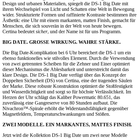
Design und urbanen Materialien, spiegelt die DS-1 Big Date mit
ihrem Wechselspiel von Licht und Schatten eine Welt in Bewegung
wider. Strukturierte Formen und raffinierte Kontraste bestimmen ihre
Ästhetik: eine Uhr mit einem markanten, matten Finish, gemacht für
Menschen, die sich souverän in der Welt von heute bewegen.
Certina bedeutet
sicher
, und der Name ist für uns Programm.
BIG DATE. GROSSE WIRKUNG. WAHRE STÄRKE.
Die Big Date-Komplikation bei 6 Uhr bereichert die DS-1 um ein
ebenso funktionelles wie stilvolles Element. Durch die Verwendung
von zwei getrennten Scheiben für die Zehner und Einer optimiert
dieser Mechanismus die Ablesbarkeit und unterstreicht damit das
klare Design. Die DS-1 Big Date verfügt über das Konzept der
Doppelten Sicherheit (DS) von Certina, eine der tragenden Säulen
der Marke. Diese robuste Konstruktion optimiert die Stoßfestigkeit
und Wasserdichtigkeit und sorgt so für höchste Verlässlichkeit. Im
Herzen der Uhr schlägt das Kaliber Powermatic 80.651, das
zuverlässig eine Gangreserve von 80 Stunden aufbaut. Die
Nivachron™-Spirale erhöht die Widerstandsfähigkeit gegenüber
Magnetfeldern, Temperaturschwankungen und Stößen.
ZWEI MODELLE. EIN MARKANTES, MATTES FINISH.
Jetzt wird die Kollektion DS-1 Big Date um zwei neue Modelle