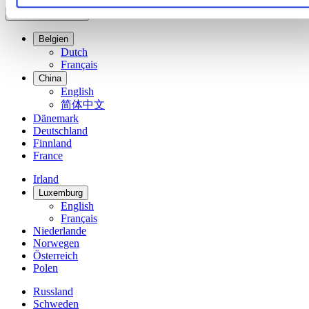
Sprachumschalter
Belgien
Dutch
Français
China
English
简体中文
Dänemark
Deutschland
Finnland
France
Irland
Luxemburg
English
Français
Niederlande
Norwegen
Österreich
Polen
Russland
Schweden