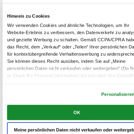
Damenuhren
Alle Uhren
Hinweis zu Cookies
Footer column 3
Wir verwenden Cookies und ähnliche Technologien, um Ihr
Website-Erlebnis zu verbessern, den Datenverkehr zu analy
Kundenservice
und gezielte Werbung zu schalten. Gemäß CCPA/CPRA hab
Meine Uhr registrieren
Schicken Sie uns Ihre Uhr kostenlos zu
das Recht, dem „Verkauf“ oder „Teilen“ Ihrer persönlichen D
Wartungspreise
für kontextübergreifende Verhaltenswerbung zu widersprech
Check & Reserve
Sie können dieses Recht ausüben, indem Sie auf „Meine
Rechtliches
persönlichen Daten nicht verkaufen oder weitergeben“ (Do No
or Share My Personal Information) klicken oder Ihre Einstel
Nutzungsbedingungen
unten anpassen.
Datenschutzerklärung
Hinweis zu Cookies
Personalisiere
Willkommen im CERTINA Club
OK
Abonnieren Sie unseren Newsletter und erhalten Sie exklusive
Information
Anmelden
Meine persönlichen Daten nicht verkaufen oder weiterge
Land/Region auswählen