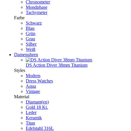
Chronometer
Mondphase
Tachymeter
Farbe
Schwarz
Blau
Grün
Grau
Silber
Weiß
Damenuhren
DS Action Diver 38mm Titanium
Styles
Modern
Dress Watches
Aqua
Vintage
Material
Diamant(en)
Gold 18 Kt.
Leder
Keramik
Titan
Edelstahl 316L