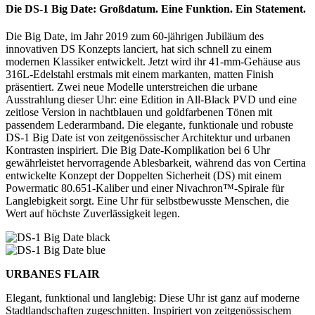
Die DS-1 Big Date: Großdatum. Eine Funktion. Ein Statement.
Die Big Date, im Jahr 2019 zum 60-jährigen Jubiläum des
innovativen DS Konzepts lanciert, hat sich schnell zu einem
modernen Klassiker entwickelt. Jetzt wird ihr 41-mm-Gehäuse aus
316L-Edelstahl erstmals mit einem markanten, matten Finish
präsentiert. Zwei neue Modelle unterstreichen die urbane
Ausstrahlung dieser Uhr: eine Edition in All-Black PVD und eine
zeitlose Version in nachtblauen und goldfarbenen Tönen mit
passendem Lederarmband. Die elegante, funktionale und robuste
DS-1 Big Date ist von zeitgenössischer Architektur und urbanen
Kontrasten inspiriert. Die Big Date-Komplikation bei 6 Uhr
gewährleistet hervorragende Ablesbarkeit, während das von Certina
entwickelte Konzept der Doppelten Sicherheit (DS) mit einem
Powermatic 80.651-Kaliber und einer Nivachron™-Spirale für
Langlebigkeit sorgt. Eine Uhr für selbstbewusste Menschen, die
Wert auf höchste Zuverlässigkeit legen.
URBANES FLAIR
Elegant, funktional und langlebig: Diese Uhr ist ganz auf moderne
Stadtlandschaften zugeschnitten. Inspiriert von zeitgenössischem