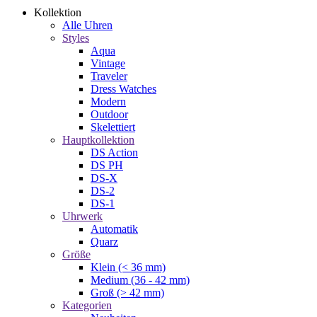
Kollektion
Alle Uhren
Styles
Aqua
Vintage
Traveler
Dress Watches
Modern
Outdoor
Skelettiert
Hauptkollektion
DS Action
DS PH
DS-X
DS-2
DS-1
Uhrwerk
Automatik
Quarz
Größe
Klein (< 36 mm)
Medium (36 - 42 mm)
Groß (> 42 mm)
Kategorien