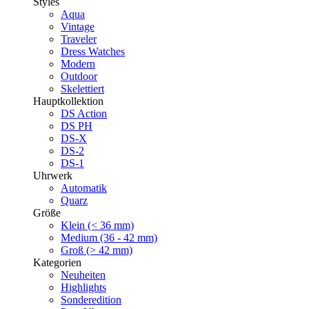
Styles
Aqua
Vintage
Traveler
Dress Watches
Modern
Outdoor
Skelettiert
Hauptkollektion
DS Action
DS PH
DS-X
DS-2
DS-1
Uhrwerk
Automatik
Quarz
Größe
Klein (< 36 mm)
Medium (36 - 42 mm)
Groß (> 42 mm)
Kategorien
Neuheiten
Highlights
Sonderedition