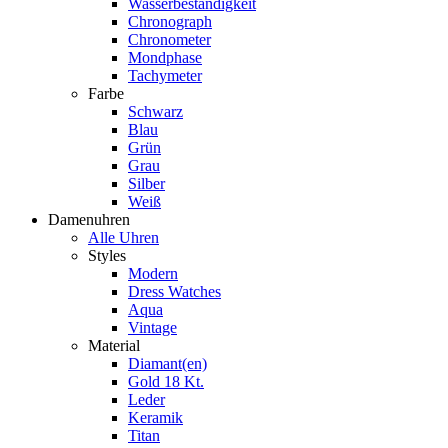
Wasserbeständigkeit
Chronograph
Chronometer
Mondphase
Tachymeter
Farbe
Schwarz
Blau
Grün
Grau
Silber
Weiß
Damenuhren
Alle Uhren
Styles
Modern
Dress Watches
Aqua
Vintage
Material
Diamant(en)
Gold 18 Kt.
Leder
Keramik
Titan