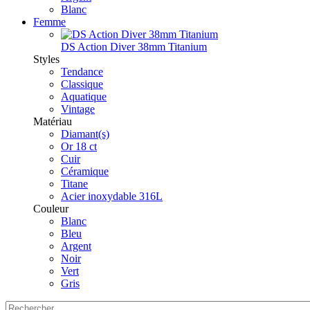
Blanc
Femme
DS Action Diver 38mm Titanium
Styles
Tendance
Classique
Aquatique
Vintage
Matériau
Diamant(s)
Or 18 ct
Cuir
Céramique
Titane
Acier inoxydable 316L
Couleur
Blanc
Bleu
Argent
Noir
Vert
Gris