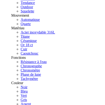
Tendance
Outdoor
Squelette
Mouvement
Automatique
Quartz
Matériau
Acier inoxydable 316L
Titane
Céramique
Or 18 ct
Cuir
Caoutchouc
Fonctions
Résistance à l'eau
Chronographe
Chronomètre
Phase de lune
Tachymètre
Couleur
Noir
Bleu
Vert
Gris
Argent