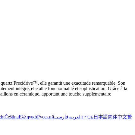
uartz Precidrive™, elle garantit une exactitude remarquable. Son
ement intégré, elle allie fonctionnalité et sophistication. Grâce à la
maillons en céramique, apportant une touche supplémentaire
zht
Čeština
Ελληνικά
Русский
فارسی
العربية
עברית
日本語
简体中文
繁