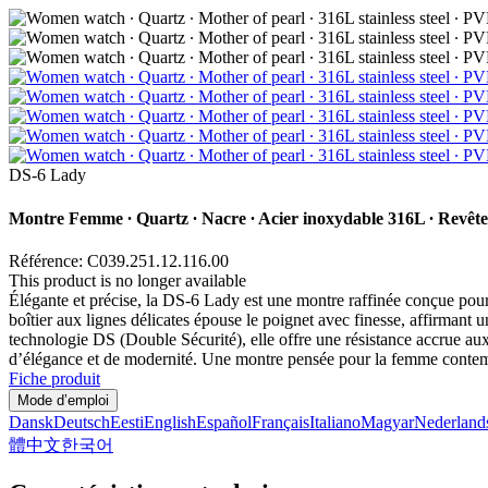
DS-6 Lady
Montre Femme ∙ Quartz ∙ Nacre ∙ Acier inoxydable 316L ∙ Revê
Référence: C039.251.12.116.00
This product is no longer available
Élégante et précise, la DS-6 Lady est une montre raffinée conçue po
boîtier aux lignes délicates épouse le poignet avec finesse, affirmant u
technologie DS (Double Sécurité), elle offre une résistance accrue a
d’élégance et de modernité. Une montre pensée pour la femme contemp
Fiche produit
Mode d’emploi
Dansk
Deutsch
Eesti
English
Español
Français
Italiano
Magyar
Nederland
體中文
한국어