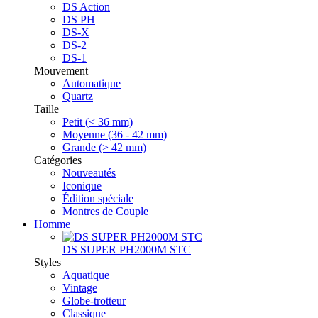
DS Action
DS PH
DS-X
DS-2
DS-1
Mouvement
Automatique
Quartz
Taille
Petit (< 36 mm)
Moyenne (36 - 42 mm)
Grande (> 42 mm)
Catégories
Nouveautés
Iconique
Édition spéciale
Montres de Couple
Homme
DS SUPER PH2000M STC
Styles
Aquatique
Vintage
Globe-trotteur
Classique