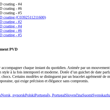
tement PVD
ur accompagner chaque instant du quotidien. Animée par un mouvement q
n style à la fois intemporel et moderne. Dotée d’un guichet de date parfait
ux chocs. Certains modèles se distinguent par un bracelet agrémenté de 
oraine, qui exige précision et élégance sans compromis.
s
Norsk, nynorsk
Polski
Português, Portugal
Slovenčina
Suomi
Svenska
zh