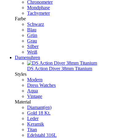
Chronometer
Mondphase
Tachymeter
Farbe
Schwarz
Blau
Grün
Grau
Silber
Weiß
Damenuhren
DS Action Diver 38mm Titanium
Styles
Modern
Dress Watches
Aqua
Vintage
Material
Diamant(en)
Gold 18 Kt.
Leder
Keramik
Titan
Edelstahl 316L