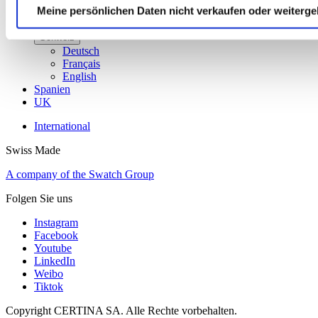
Russland
Meine persönlichen Daten nicht verkaufen oder weiterg
Schweden
Schweiz
Deutsch
Français
English
Spanien
UK
International
Swiss Made
A company of the Swatch Group
Folgen Sie uns
Instagram
Facebook
Youtube
LinkedIn
Weibo
Tiktok
Copyright CERTINA SA. Alle Rechte vorbehalten.