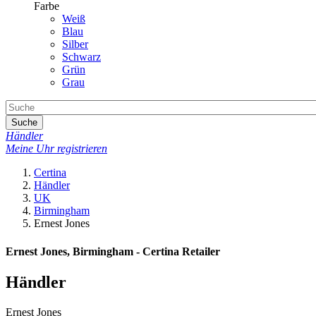
Farbe
Weiß
Blau
Silber
Schwarz
Grün
Grau
Suche
Händler
Meine Uhr registrieren
Certina
Händler
UK
Birmingham
Ernest Jones
Ernest Jones, Birmingham - Certina Retailer
Händler
Ernest Jones