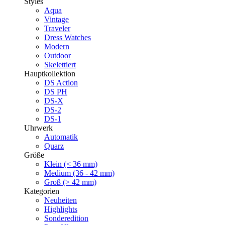
Styles
Aqua
Vintage
Traveler
Dress Watches
Modern
Outdoor
Skelettiert
Hauptkollektion
DS Action
DS PH
DS-X
DS-2
DS-1
Uhrwerk
Automatik
Quarz
Größe
Klein (< 36 mm)
Medium (36 - 42 mm)
Groß (> 42 mm)
Kategorien
Neuheiten
Highlights
Sonderedition