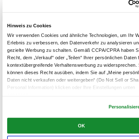
Information
Anmelden
Land/Region auswählen
Sprachumschalter
Hinweis zu Cookies
Belgien
Wir verwenden Cookies und ähnliche Technologien, um Ihr W
Dutch
Français
Erlebnis zu verbessern, den Datenverkehr zu analysieren u
China
gezielte Werbung zu schalten. Gemäß CCPA/CPRA haben S
English
Recht, dem „Verkauf“ oder „Teilen“ Ihrer persönlichen Daten 
简体中文
kontextübergreifende Verhaltenswerbung zu widersprechen. 
Dänemark
Deutschland
können dieses Recht ausüben, indem Sie auf „Meine persönl
Finnland
Daten nicht verkaufen oder weitergeben“ (Do Not Sell or Sh
France
Personal Information) klicken oder Ihre Einstellungen unten
Irland
anpassen.
Luxemburg
English
Personalisier
Français
Niederlande
Norwegen
OK
Österreich
Polen