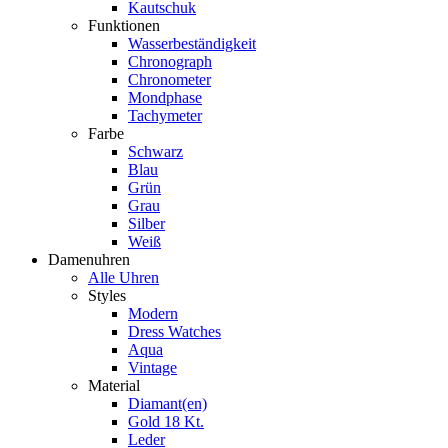
Kautschuk
Funktionen
Wasserbeständigkeit
Chronograph
Chronometer
Mondphase
Tachymeter
Farbe
Schwarz
Blau
Grün
Grau
Silber
Weiß
Damenuhren
Alle Uhren
Styles
Modern
Dress Watches
Aqua
Vintage
Material
Diamant(en)
Gold 18 Kt.
Leder