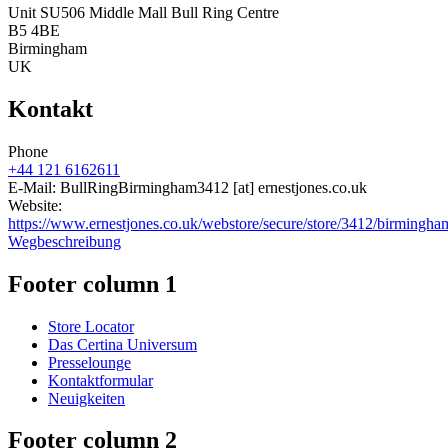
Unit SU506 Middle Mall Bull Ring Centre
B5 4BE
Birmingham
UK
Kontakt
Phone
+44 121 6162611
E-Mail:
BullRingBirmingham3412
[at]
ernestjones.co.uk
Website:
https://www.ernestjones.co.uk/webstore/secure/store/3412/birmingha
Wegbeschreibung
Footer column 1
Store Locator
Das Certina Universum
Presselounge
Kontaktformular
Neuigkeiten
Footer column 2