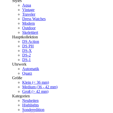
Styles
Aqua
Vintage
Traveler
Dress Watches
Modern
Outdoor
Skelettiert
Hauptkollektion
DS Action
DS PH
DS-X
DS-2
DS-1
Uhrwerk
Automatik
Quarz
Größe
Klein (< 36 mm)
Medium (36 - 42 mm)
Groß (> 42 mm)
Kategorien
Neuheiten
Highlights
Sonderedition