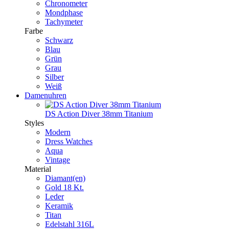
Chronometer
Mondphase
Tachymeter
Farbe
Schwarz
Blau
Grün
Grau
Silber
Weiß
Damenuhren
DS Action Diver 38mm Titanium
Styles
Modern
Dress Watches
Aqua
Vintage
Material
Diamant(en)
Gold 18 Kt.
Leder
Keramik
Titan
Edelstahl 316L