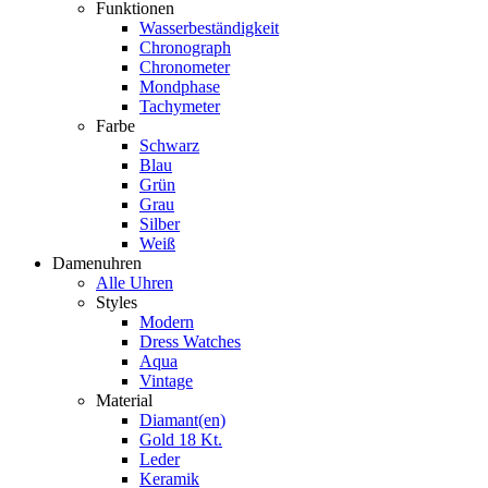
Funktionen
Wasserbeständigkeit
Chronograph
Chronometer
Mondphase
Tachymeter
Farbe
Schwarz
Blau
Grün
Grau
Silber
Weiß
Damenuhren
Alle Uhren
Styles
Modern
Dress Watches
Aqua
Vintage
Material
Diamant(en)
Gold 18 Kt.
Leder
Keramik