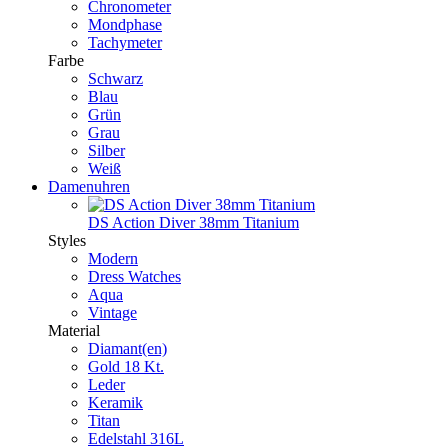
Chronometer
Mondphase
Tachymeter
Farbe
Schwarz
Blau
Grün
Grau
Silber
Weiß
Damenuhren
DS Action Diver 38mm Titanium
Styles
Modern
Dress Watches
Aqua
Vintage
Material
Diamant(en)
Gold 18 Kt.
Leder
Keramik
Titan
Edelstahl 316L