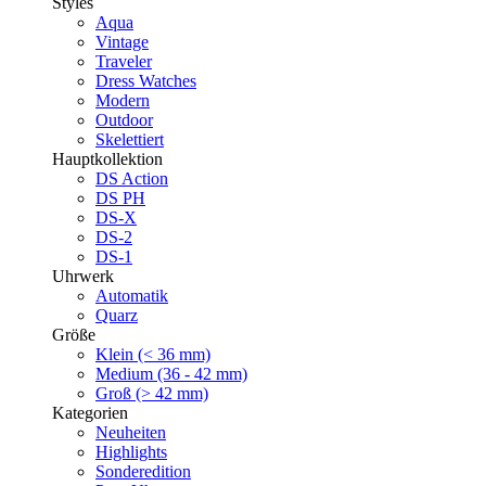
Styles
Aqua
Vintage
Traveler
Dress Watches
Modern
Outdoor
Skelettiert
Hauptkollektion
DS Action
DS PH
DS-X
DS-2
DS-1
Uhrwerk
Automatik
Quarz
Größe
Klein (< 36 mm)
Medium (36 - 42 mm)
Groß (> 42 mm)
Kategorien
Neuheiten
Highlights
Sonderedition