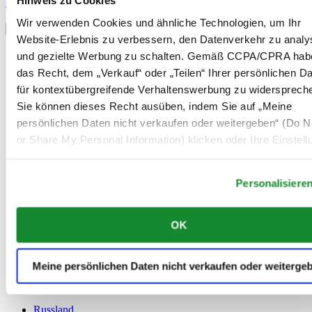
Hinweis zu Cookies
Anmelden
Land/Region auswählen
Wir verwenden Cookies und ähnliche Technologien, um Ihr
Sprachumschalter
Website-Erlebnis zu verbessern, den Datenverkehr zu analy
Belgien
und gezielte Werbung zu schalten. Gemäß CCPA/CPRA hab
Dutch
das Recht, dem „Verkauf“ oder „Teilen“ Ihrer persönlichen D
Français
für kontextübergreifende Verhaltenswerbung zu widersprech
China
Sie können dieses Recht ausüben, indem Sie auf „Meine
English
简体中文
persönlichen Daten nicht verkaufen oder weitergeben“ (Do No
Dänemark
or Share My Personal Information) klicken oder Ihre Einstel
Deutschland
unten anpassen.
Finnland
France
Personalisiere
Irland
Luxemburg
English
OK
Français
Niederlande
Norwegen
Meine persönlichen Daten nicht verkaufen oder weiterge
Österreich
Polen
Russland