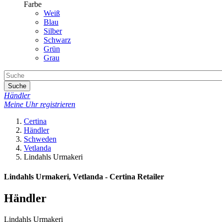
Farbe
Weiß
Blau
Silber
Schwarz
Grün
Grau
Suche
Händler
Meine Uhr registrieren
Certina
Händler
Schweden
Vetlanda
Lindahls Urmakeri
Lindahls Urmakeri, Vetlanda - Certina Retailer
Händler
Lindahls Urmakeri