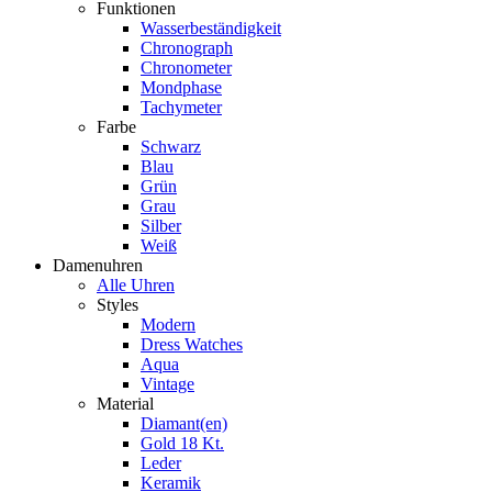
Funktionen
Wasserbeständigkeit
Chronograph
Chronometer
Mondphase
Tachymeter
Farbe
Schwarz
Blau
Grün
Grau
Silber
Weiß
Damenuhren
Alle Uhren
Styles
Modern
Dress Watches
Aqua
Vintage
Material
Diamant(en)
Gold 18 Kt.
Leder
Keramik