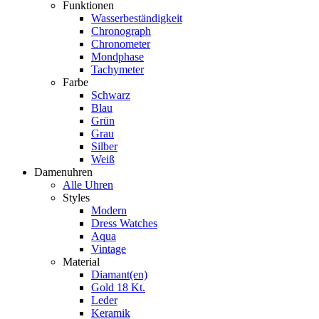
Funktionen
Wasserbeständigkeit
Chronograph
Chronometer
Mondphase
Tachymeter
Farbe
Schwarz
Blau
Grün
Grau
Silber
Weiß
Damenuhren
Alle Uhren
Styles
Modern
Dress Watches
Aqua
Vintage
Material
Diamant(en)
Gold 18 Kt.
Leder
Keramik