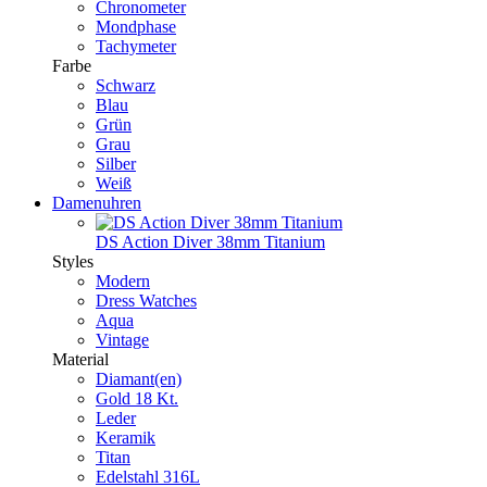
Chronometer
Mondphase
Tachymeter
Farbe
Schwarz
Blau
Grün
Grau
Silber
Weiß
Damenuhren
DS Action Diver 38mm Titanium
Styles
Modern
Dress Watches
Aqua
Vintage
Material
Diamant(en)
Gold 18 Kt.
Leder
Keramik
Titan
Edelstahl 316L