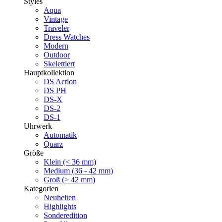
Styles
Aqua
Vintage
Traveler
Dress Watches
Modern
Outdoor
Skelettiert
Hauptkollektion
DS Action
DS PH
DS-X
DS-2
DS-1
Uhrwerk
Automatik
Quarz
Größe
Klein (< 36 mm)
Medium (36 - 42 mm)
Groß (> 42 mm)
Kategorien
Neuheiten
Highlights
Sonderedition