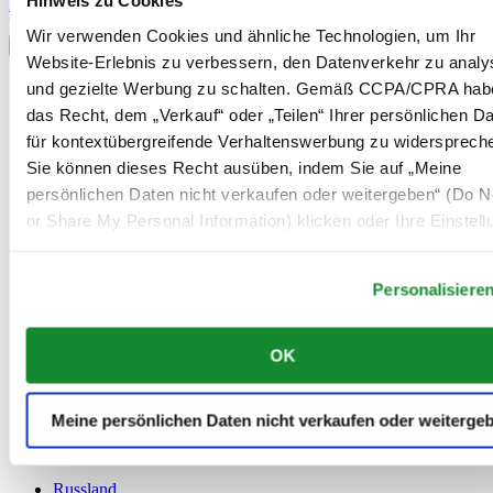
Hinweis zu Cookies
Anmelden
Land/Region auswählen
Wir verwenden Cookies und ähnliche Technologien, um Ihr
Sprachumschalter
Website-Erlebnis zu verbessern, den Datenverkehr zu analy
Belgien
und gezielte Werbung zu schalten. Gemäß CCPA/CPRA hab
Dutch
das Recht, dem „Verkauf“ oder „Teilen“ Ihrer persönlichen D
Français
für kontextübergreifende Verhaltenswerbung zu widersprech
China
Sie können dieses Recht ausüben, indem Sie auf „Meine
English
简体中文
persönlichen Daten nicht verkaufen oder weitergeben“ (Do No
Dänemark
or Share My Personal Information) klicken oder Ihre Einstel
Deutschland
unten anpassen.
Finnland
France
Personalisiere
Irland
Luxemburg
English
OK
Français
Niederlande
Norwegen
Meine persönlichen Daten nicht verkaufen oder weiterge
Österreich
Polen
Russland