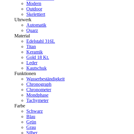
Modern
Outdoor
Skelettiert
Uhrwerk
Automatik
Quarz
Material
Edelstahl 316L
Titan
Keramik
Gold 18 Kt.
Leder
Kautschuk
Funktionen
Wasserbeständigkeit
Chronograph
Chronometer
Mondphase
Tachymeter
Farbe
Schwarz
Blau
Grün
Grau
Silber