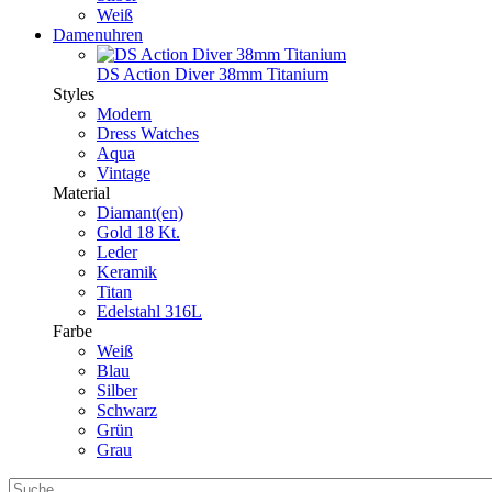
Weiß
Damenuhren
DS Action Diver 38mm Titanium
Styles
Modern
Dress Watches
Aqua
Vintage
Material
Diamant(en)
Gold 18 Kt.
Leder
Keramik
Titan
Edelstahl 316L
Farbe
Weiß
Blau
Silber
Schwarz
Grün
Grau