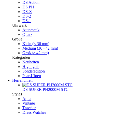
DS Action
DS PH
DS-X
DS-2
DS-1
Uhrwerk
Automatik
Quarz
Größe
Klein (< 36 mm)
Medium (36 - 42 mm)
Groß (> 42 mm)
Kategorien
Neuheiten
Highlights
Sonderedition
Paar-Uhren
Herrenuhren
DS SUPER PH2000M STC
Styles
Aqua
Vintage
Traveler
Dress Watches