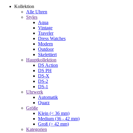
Kollektion
Alle Uhren
Styles
Aqua
Vintage
Traveler
Dress Watches
Modern
Outdoor
Skelettiert
Hauptkollektion
DS Action
DS PH
DS-X
DS-2
DS-1
Uhrwerk
Automatik
Quarz
Größe
Klein (< 36 mm)
Medium (36 - 42 mm)
Groß (> 42 mm)
Kategorien