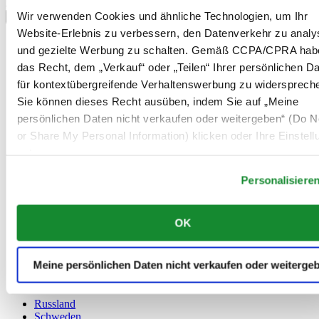
Land/Region auswählen
Wir verwenden Cookies und ähnliche Technologien, um Ihr
Sprachumschalter
Website-Erlebnis zu verbessern, den Datenverkehr zu analy
Belgien
und gezielte Werbung zu schalten. Gemäß CCPA/CPRA hab
Dutch
das Recht, dem „Verkauf“ oder „Teilen“ Ihrer persönlichen D
Français
für kontextübergreifende Verhaltenswerbung zu widersprech
China
English
Sie können dieses Recht ausüben, indem Sie auf „Meine
简体中文
persönlichen Daten nicht verkaufen oder weitergeben“ (Do No
Dänemark
or Share My Personal Information) klicken oder Ihre Einstel
Deutschland
Finnland
unten anpassen.
France
Personalisiere
Irland
Luxemburg
English
OK
Français
Niederlande
Norwegen
Meine persönlichen Daten nicht verkaufen oder weiterge
Österreich
Polen
Russland
Schweden