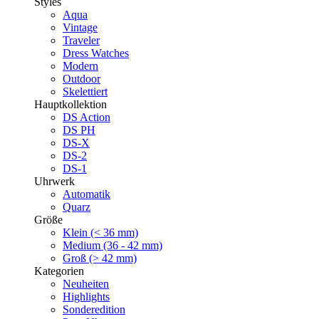
Styles
Aqua
Vintage
Traveler
Dress Watches
Modern
Outdoor
Skelettiert
Hauptkollektion
DS Action
DS PH
DS-X
DS-2
DS-1
Uhrwerk
Automatik
Quarz
Größe
Klein (< 36 mm)
Medium (36 - 42 mm)
Groß (> 42 mm)
Kategorien
Neuheiten
Highlights
Sonderedition