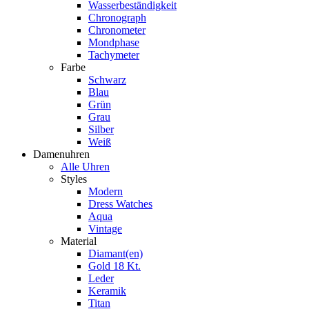
Wasserbeständigkeit
Chronograph
Chronometer
Mondphase
Tachymeter
Farbe
Schwarz
Blau
Grün
Grau
Silber
Weiß
Damenuhren
Alle Uhren
Styles
Modern
Dress Watches
Aqua
Vintage
Material
Diamant(en)
Gold 18 Kt.
Leder
Keramik
Titan