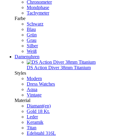
Chronometer
Mondphase
Tachymeter
Farbe
Schwarz
Blau
Grün
Grau
Silber
Weiß
Damenuhren
DS Action Diver 38mm Titanium
Styles
Modern
Dress Watches
Aqua
Vintage
Material
Diamant(en)
Gold 18 Kt.
Leder
Keramik
Titan
Edelstahl 316L