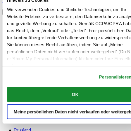
Hinweis zu Cookies
Anmelden
Land/Region auswählen
Wir verwenden Cookies und ähnliche Technologien, um Ihr
Sprachumschalter
Website-Erlebnis zu verbessern, den Datenverkehr zu analy
Belgien
und gezielte Werbung zu schalten. Gemäß CCPA/CPRA hab
Dutch
das Recht, dem „Verkauf“ oder „Teilen“ Ihrer persönlichen D
Français
für kontextübergreifende Verhaltenswerbung zu widersprech
China
Sie können dieses Recht ausüben, indem Sie auf „Meine
English
简体中文
persönlichen Daten nicht verkaufen oder weitergeben“ (Do No
Dänemark
or Share My Personal Information) klicken oder Ihre Einstel
Deutschland
unten anpassen.
Finnland
France
Personalisiere
Irland
Luxemburg
English
OK
Français
Niederlande
Norwegen
Meine persönlichen Daten nicht verkaufen oder weiterge
Österreich
Polen
Russland