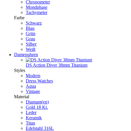
Chronometer
Mondphase
Tachymeter
Farbe
Schwarz
Blau
Grün
Grau
Silber
Weiß
Damenuhren
DS Action Diver 38mm Titanium
Styles
Modern
Dress Watches
Aqua
Vintage
Material
Diamant(en)
Gold 18 Kt.
Leder
Keramik
Titan
Edelstahl 316L