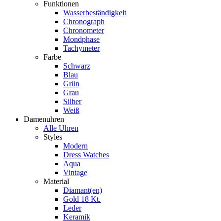
Funktionen
Wasserbeständigkeit
Chronograph
Chronometer
Mondphase
Tachymeter
Farbe
Schwarz
Blau
Grün
Grau
Silber
Weiß
Damenuhren
Alle Uhren
Styles
Modern
Dress Watches
Aqua
Vintage
Material
Diamant(en)
Gold 18 Kt.
Leder
Keramik