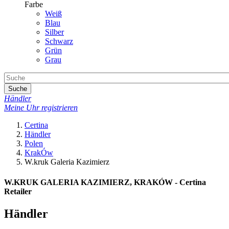
Farbe
Weiß
Blau
Silber
Schwarz
Grün
Grau
Suche
Händler
Meine Uhr registrieren
Certina
Händler
Polen
KrakÓw
W.kruk Galeria Kazimierz
W.KRUK GALERIA KAZIMIERZ, KRAKÓW - Certina
Retailer
Händler