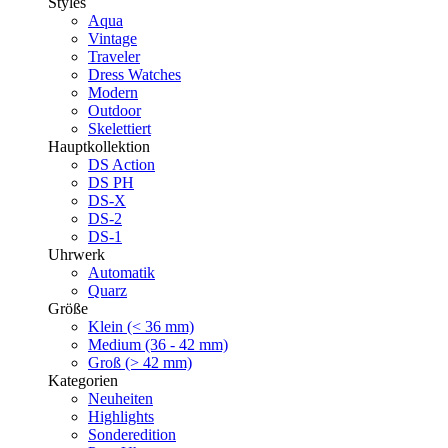
Styles
Aqua
Vintage
Traveler
Dress Watches
Modern
Outdoor
Skelettiert
Hauptkollektion
DS Action
DS PH
DS-X
DS-2
DS-1
Uhrwerk
Automatik
Quarz
Größe
Klein (< 36 mm)
Medium (36 - 42 mm)
Groß (> 42 mm)
Kategorien
Neuheiten
Highlights
Sonderedition