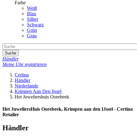
Farbe
Weiß
Blau
Silber
Schwarz
Grün
Grau
Suche
Händler
Meine Uhr registrieren
Certina
Händler
Niederlande
Krimpen Aan Den Ijssel
Het Juweliershuis Oorebeek
Het JuweliersHuis Oorebeek, Krimpen aan den IJssel - Certina
Retailer
Händler