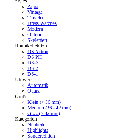
Styles
Aqua
Vintage
Traveler
Dress Watches
Modern
Outdoor
Skelettiert
Hauptkollektion
DS Action
DS PH
DS-X
DS-2
DS-1
Uhrwerk
Automatik
Quarz
Größe
Klein (< 36 mm)
Medium (36 - 42 mm)
Groß (> 42 mm)
Kategorien
Neuheiten
Highlights
Sonderedition