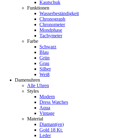
Kautschuk
Funktionen
Wasserbeständigkeit
Chronograph
Chronometer
Mondphase
Tachymeter
Farbe
Schwarz
Blau
Grün
Grau
Silber
Weiß
Damenuhren
Alle Uhren
Styles
Modern
Dress Watches
Aqua
Vintage
Material
Diamant(en)
Gold 18 Kt.
Leder