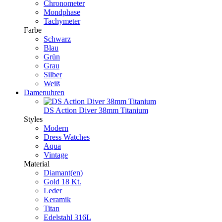
Chronometer
Mondphase
Tachymeter
Farbe
Schwarz
Blau
Grün
Grau
Silber
Weiß
Damenuhren
DS Action Diver 38mm Titanium
Styles
Modern
Dress Watches
Aqua
Vintage
Material
Diamant(en)
Gold 18 Kt.
Leder
Keramik
Titan
Edelstahl 316L