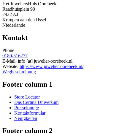
Het JuweliersHuis Oorebeek
Raadhuisplein 90
2922 AJ
Krimpen aan den IJssel
Niederlande
Kontakt
Phone
0180-516277
E-Mail:
info
[at]
juwelier-oorebeek.nl
Website:
https://www.juwelier-oorebeek.nl/
Wegbeschreibung
Footer column 1
Store Locator
Das Certina Universum
Presselounge
Kontaktformular
Neuigkeiten
Footer column 2