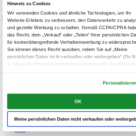
Information
Hinweis zu Cookies
Anmelden
Land/Region auswählen
Wir verwenden Cookies und ähnliche Technologien, um Ihr
Sprachumschalter
Website-Erlebnis zu verbessern, den Datenverkehr zu analy
und gezielte Werbung zu schalten. Gemäß CCPA/CPRA hab
Belgien
das Recht, dem „Verkauf“ oder „Teilen“ Ihrer persönlichen D
Dutch
Français
für kontextübergreifende Verhaltenswerbung zu widersprech
China
Sie können dieses Recht ausüben, indem Sie auf „Meine
English
persönlichen Daten nicht verkaufen oder weitergeben“ (Do No
简体中文
or Share My Personal Information) klicken oder Ihre Einstel
Dänemark
Deutschland
unten anpassen.
Finnland
France
Personalisiere
Irland
Luxemburg
OK
English
Français
Niederlande
Meine persönlichen Daten nicht verkaufen oder weiterge
Norwegen
Österreich
Polen