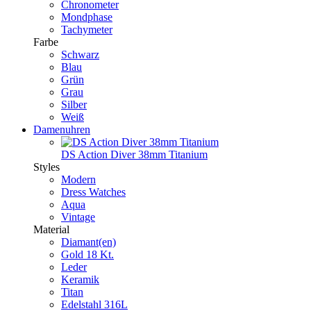
Chronometer
Mondphase
Tachymeter
Farbe
Schwarz
Blau
Grün
Grau
Silber
Weiß
Damenuhren
DS Action Diver 38mm Titanium
Styles
Modern
Dress Watches
Aqua
Vintage
Material
Diamant(en)
Gold 18 Kt.
Leder
Keramik
Titan
Edelstahl 316L