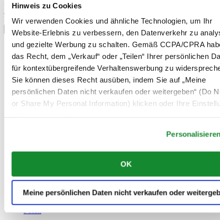
Information
Hinweis zu Cookies
Anmelden
Land/Region auswählen
Wir verwenden Cookies und ähnliche Technologien, um Ihr
Sprachumschalter
Website-Erlebnis zu verbessern, den Datenverkehr zu analy
und gezielte Werbung zu schalten. Gemäß CCPA/CPRA hab
Belgien
das Recht, dem „Verkauf“ oder „Teilen“ Ihrer persönlichen D
Dutch
Français
für kontextübergreifende Verhaltenswerbung zu widersprech
China
Sie können dieses Recht ausüben, indem Sie auf „Meine
English
persönlichen Daten nicht verkaufen oder weitergeben“ (Do No
简体中文
or Share My Personal Information) klicken oder Ihre Einstel
Dänemark
Deutschland
unten anpassen.
Finnland
France
Personalisiere
Irland
Luxemburg
OK
English
Français
Niederlande
Meine persönlichen Daten nicht verkaufen oder weiterge
Norwegen
Österreich
Polen