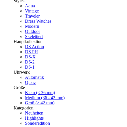
Styles
Aqua
Vintage
Traveler
Dress Watches
Modern
Outdoor
Skelettiert
Hauptkollektion
DS Action
DS PH
DS-X
DS-2
DS-1
Uhrwerk
Automatik
Quarz
Größe
Klein (< 36 mm)
Medium (36 - 42 mm)
Groß (> 42 mm)
Kategorien
Neuheiten
Highlights
Sonderedition