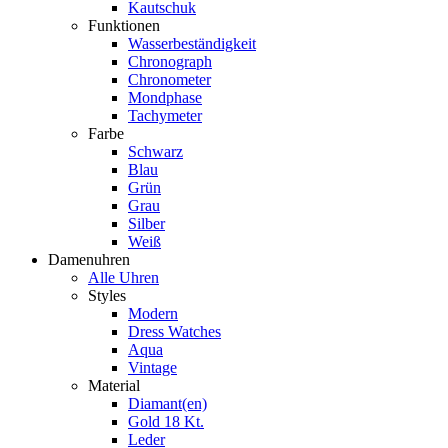
Kautschuk
Funktionen
Wasserbeständigkeit
Chronograph
Chronometer
Mondphase
Tachymeter
Farbe
Schwarz
Blau
Grün
Grau
Silber
Weiß
Damenuhren
Alle Uhren
Styles
Modern
Dress Watches
Aqua
Vintage
Material
Diamant(en)
Gold 18 Kt.
Leder