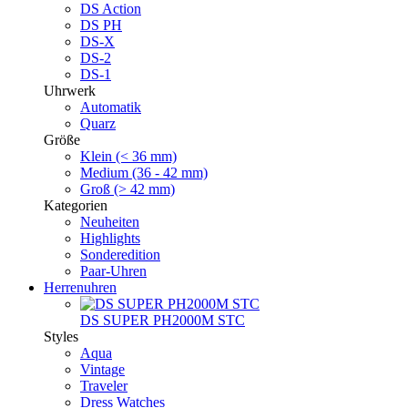
DS Action
DS PH
DS-X
DS-2
DS-1
Uhrwerk
Automatik
Quarz
Größe
Klein (< 36 mm)
Medium (36 - 42 mm)
Groß (> 42 mm)
Kategorien
Neuheiten
Highlights
Sonderedition
Paar-Uhren
Herrenuhren
DS SUPER PH2000M STC
Styles
Aqua
Vintage
Traveler
Dress Watches