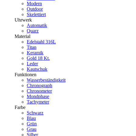
Modern
Outdoor
Skelettiert
Uhrwerk
Automatik
Quarz
Material
Edelstahl 316L
Titan
Keramik
Gold 18 Kt.
Leder
Kautschuk
Funktionen
Wasserbeständigkeit
Chronograph
Chronometer
Mondphase
Tachymeter
Farbe
Schwarz
Blau
Grün
Grau
Silber