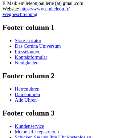
E-Mail:
emileleonjoaillerie
[at]
gmail.com
Website:
https://www.emileleon.fr/
Wegbeschreibung
Footer column 1
Store Locator
Das Certina Universum
Presselounge
Kontaktformular
Neuigkeiten
Footer column 2
Herrenuhren
Damenuhren
Alle Uhren
Footer column 3
Kundenservice
Meine Uhr registrieren
Schicken Sie uns Ihre Uhr kostenlos zu