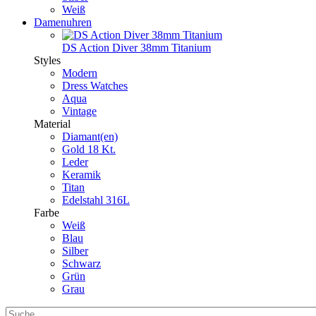
Weiß
Damenuhren
DS Action Diver 38mm Titanium
Styles
Modern
Dress Watches
Aqua
Vintage
Material
Diamant(en)
Gold 18 Kt.
Leder
Keramik
Titan
Edelstahl 316L
Farbe
Weiß
Blau
Silber
Schwarz
Grün
Grau