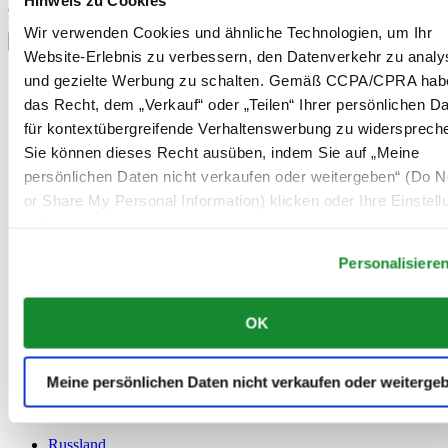
Hinweis zu Cookies
Anmelden
Land/Region auswählen
Wir verwenden Cookies und ähnliche Technologien, um Ihr
Sprachumschalter
Website-Erlebnis zu verbessern, den Datenverkehr zu analy
Belgien
und gezielte Werbung zu schalten. Gemäß CCPA/CPRA hab
Dutch
das Recht, dem „Verkauf“ oder „Teilen“ Ihrer persönlichen D
Français
für kontextübergreifende Verhaltenswerbung zu widersprech
China
Sie können dieses Recht ausüben, indem Sie auf „Meine
English
简体中文
persönlichen Daten nicht verkaufen oder weitergeben“ (Do No
Dänemark
or Share My Personal Information) klicken oder Ihre Einstel
Deutschland
unten anpassen.
Finnland
France
Personalisiere
Irland
Luxemburg
English
OK
Français
Niederlande
Norwegen
Meine persönlichen Daten nicht verkaufen oder weiterge
Österreich
Polen
Russland