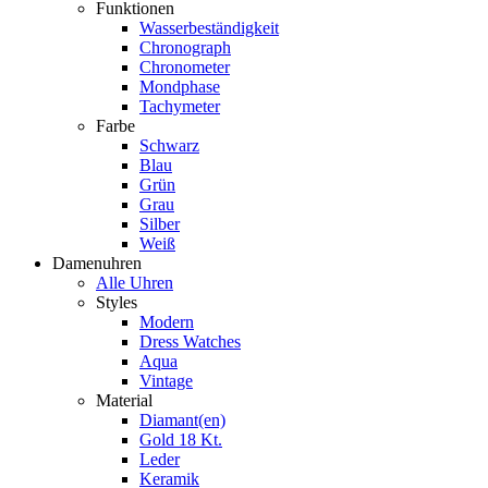
Funktionen
Wasserbeständigkeit
Chronograph
Chronometer
Mondphase
Tachymeter
Farbe
Schwarz
Blau
Grün
Grau
Silber
Weiß
Damenuhren
Alle Uhren
Styles
Modern
Dress Watches
Aqua
Vintage
Material
Diamant(en)
Gold 18 Kt.
Leder
Keramik