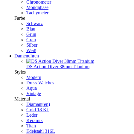
Chronometer
Mondphase
Tachymeter
Farbe
Schwarz
Blau
Grün
Grau
Silber
Weiß
Damenuhren
DS Action Diver 38mm Titanium
Styles
Modern
Dress Watches
Aqua
Vintage
Material
Diamant(en)
Gold 18 Kt.
Leder
Keramik
Titan
Edelstahl 316L