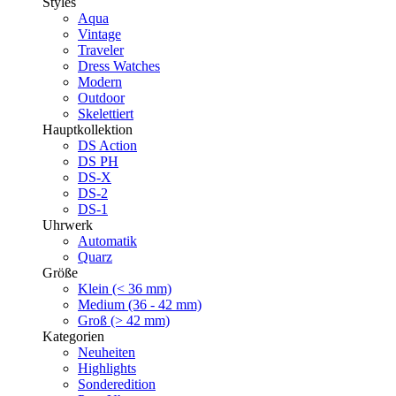
Styles
Aqua
Vintage
Traveler
Dress Watches
Modern
Outdoor
Skelettiert
Hauptkollektion
DS Action
DS PH
DS-X
DS-2
DS-1
Uhrwerk
Automatik
Quarz
Größe
Klein (< 36 mm)
Medium (36 - 42 mm)
Groß (> 42 mm)
Kategorien
Neuheiten
Highlights
Sonderedition