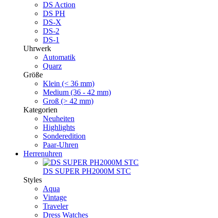
DS Action
DS PH
DS-X
DS-2
DS-1
Uhrwerk
Automatik
Quarz
Größe
Klein (< 36 mm)
Medium (36 - 42 mm)
Groß (> 42 mm)
Kategorien
Neuheiten
Highlights
Sonderedition
Paar-Uhren
Herrenuhren
DS SUPER PH2000M STC
Styles
Aqua
Vintage
Traveler
Dress Watches