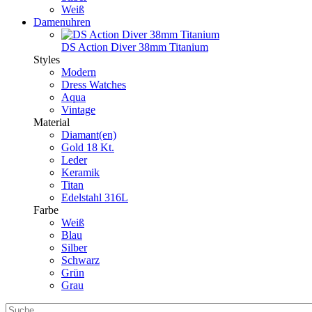
Weiß
Damenuhren
DS Action Diver 38mm Titanium
Styles
Modern
Dress Watches
Aqua
Vintage
Material
Diamant(en)
Gold 18 Kt.
Leder
Keramik
Titan
Edelstahl 316L
Farbe
Weiß
Blau
Silber
Schwarz
Grün
Grau