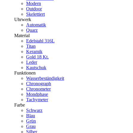
Modern
Outdoor
Skelettiert
Uhrwerk
Automatik
Quarz
Material
Edelstahl 316L
Titan
Keramik
Gold 18 Kt.
Leder
Kautschuk
Funktionen
Wasserbeständigkeit
Chronograph
Chronometer
Mondphase
Tachymeter
Farbe
Schwarz
Blau
Grün
Grau
Silber