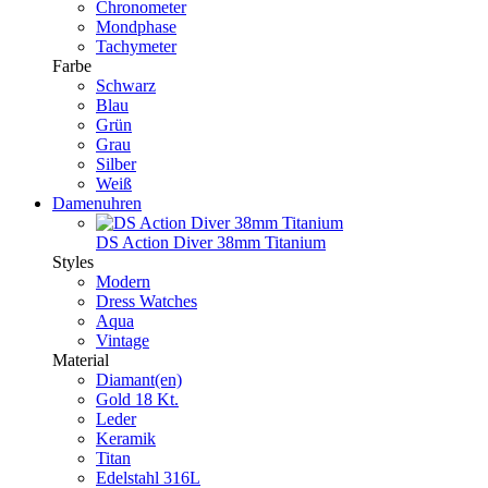
Chronometer
Mondphase
Tachymeter
Farbe
Schwarz
Blau
Grün
Grau
Silber
Weiß
Damenuhren
DS Action Diver 38mm Titanium
Styles
Modern
Dress Watches
Aqua
Vintage
Material
Diamant(en)
Gold 18 Kt.
Leder
Keramik
Titan
Edelstahl 316L