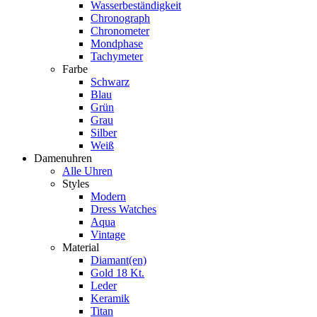
Wasserbeständigkeit
Chronograph
Chronometer
Mondphase
Tachymeter
Farbe
Schwarz
Blau
Grün
Grau
Silber
Weiß
Damenuhren
Alle Uhren
Styles
Modern
Dress Watches
Aqua
Vintage
Material
Diamant(en)
Gold 18 Kt.
Leder
Keramik
Titan