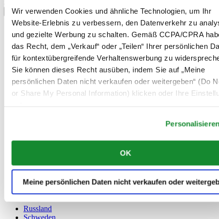
Land/Region auswählen
Wir verwenden Cookies und ähnliche Technologien, um Ihr
Sprachumschalter
Website-Erlebnis zu verbessern, den Datenverkehr zu analy
Belgien
und gezielte Werbung zu schalten. Gemäß CCPA/CPRA hab
Dutch
das Recht, dem „Verkauf“ oder „Teilen“ Ihrer persönlichen D
Français
für kontextübergreifende Verhaltenswerbung zu widersprech
China
English
Sie können dieses Recht ausüben, indem Sie auf „Meine
简体中文
persönlichen Daten nicht verkaufen oder weitergeben“ (Do No
Dänemark
or Share My Personal Information) klicken oder Ihre Einstel
Deutschland
Finnland
unten anpassen.
France
Personalisiere
Irland
Luxemburg
English
OK
Français
Niederlande
Norwegen
Meine persönlichen Daten nicht verkaufen oder weiterge
Österreich
Polen
Russland
Schweden