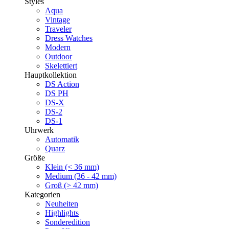
Styles
Aqua
Vintage
Traveler
Dress Watches
Modern
Outdoor
Skelettiert
Hauptkollektion
DS Action
DS PH
DS-X
DS-2
DS-1
Uhrwerk
Automatik
Quarz
Größe
Klein (< 36 mm)
Medium (36 - 42 mm)
Groß (> 42 mm)
Kategorien
Neuheiten
Highlights
Sonderedition