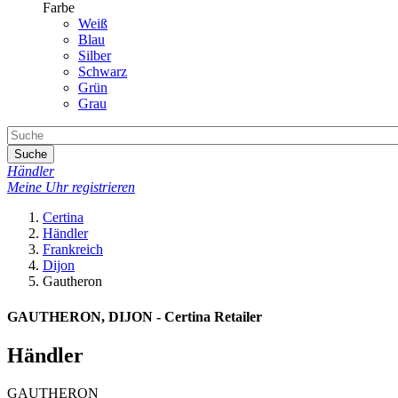
Farbe
Weiß
Blau
Silber
Schwarz
Grün
Grau
Suche
Händler
Meine Uhr registrieren
Certina
Händler
Frankreich
Dijon
Gautheron
GAUTHERON, DIJON - Certina Retailer
Händler
GAUTHERON