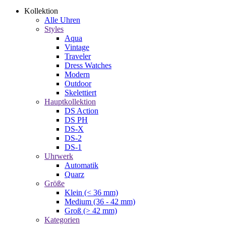
Kollektion
Alle Uhren
Styles
Aqua
Vintage
Traveler
Dress Watches
Modern
Outdoor
Skelettiert
Hauptkollektion
DS Action
DS PH
DS-X
DS-2
DS-1
Uhrwerk
Automatik
Quarz
Größe
Klein (< 36 mm)
Medium (36 - 42 mm)
Groß (> 42 mm)
Kategorien