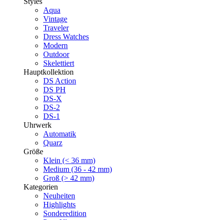
Styles
Aqua
Vintage
Traveler
Dress Watches
Modern
Outdoor
Skelettiert
Hauptkollektion
DS Action
DS PH
DS-X
DS-2
DS-1
Uhrwerk
Automatik
Quarz
Größe
Klein (< 36 mm)
Medium (36 - 42 mm)
Groß (> 42 mm)
Kategorien
Neuheiten
Highlights
Sonderedition