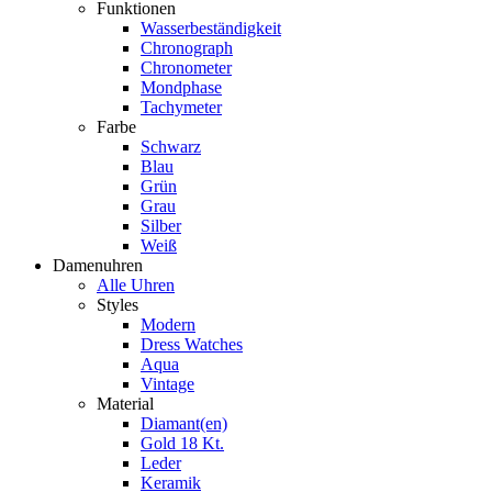
Funktionen
Wasserbeständigkeit
Chronograph
Chronometer
Mondphase
Tachymeter
Farbe
Schwarz
Blau
Grün
Grau
Silber
Weiß
Damenuhren
Alle Uhren
Styles
Modern
Dress Watches
Aqua
Vintage
Material
Diamant(en)
Gold 18 Kt.
Leder
Keramik