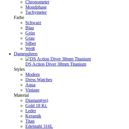
Chronometer
Mondphase
Tachymeter
Farbe
Schwarz
Blau
Grün
Grau
Silber
Weiß
Damenuhren
DS Action Diver 38mm Titanium
Styles
Modern
Dress Watches
Aqua
Vintage
Material
Diamant(en)
Gold 18 Kt.
Leder
Keramik
Titan
Edelstahl 316L