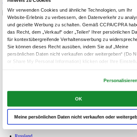
Hinweis zu Cookies
Anmelden
Land/Region auswählen
Wir verwenden Cookies und ähnliche Technologien, um Ihr
Sprachumschalter
Website-Erlebnis zu verbessern, den Datenverkehr zu analy
Belgien
und gezielte Werbung zu schalten. Gemäß CCPA/CPRA hab
Dutch
das Recht, dem „Verkauf“ oder „Teilen“ Ihrer persönlichen D
Français
für kontextübergreifende Verhaltenswerbung zu widersprech
China
Sie können dieses Recht ausüben, indem Sie auf „Meine
English
简体中文
persönlichen Daten nicht verkaufen oder weitergeben“ (Do No
Dänemark
or Share My Personal Information) klicken oder Ihre Einstel
Deutschland
unten anpassen.
Finnland
France
Personalisiere
Irland
Luxemburg
English
OK
Français
Niederlande
Norwegen
Meine persönlichen Daten nicht verkaufen oder weiterge
Österreich
Polen
Russland