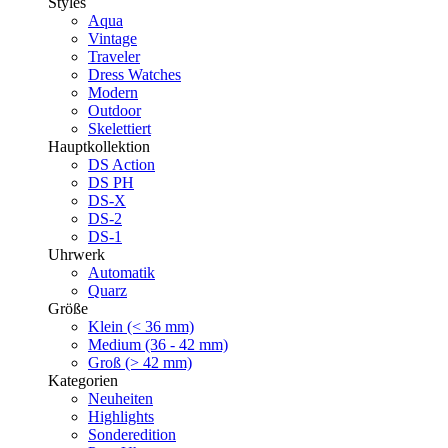
Styles
Aqua
Vintage
Traveler
Dress Watches
Modern
Outdoor
Skelettiert
Hauptkollektion
DS Action
DS PH
DS-X
DS-2
DS-1
Uhrwerk
Automatik
Quarz
Größe
Klein (< 36 mm)
Medium (36 - 42 mm)
Groß (> 42 mm)
Kategorien
Neuheiten
Highlights
Sonderedition