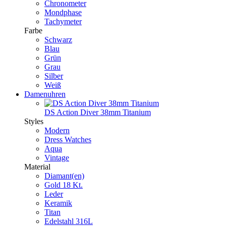
Chronometer
Mondphase
Tachymeter
Farbe
Schwarz
Blau
Grün
Grau
Silber
Weiß
Damenuhren
DS Action Diver 38mm Titanium
Styles
Modern
Dress Watches
Aqua
Vintage
Material
Diamant(en)
Gold 18 Kt.
Leder
Keramik
Titan
Edelstahl 316L