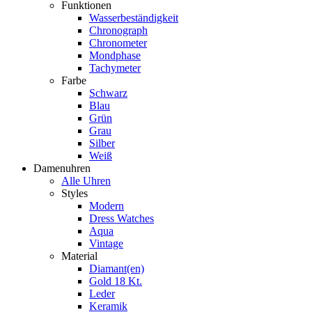
Funktionen
Wasserbeständigkeit
Chronograph
Chronometer
Mondphase
Tachymeter
Farbe
Schwarz
Blau
Grün
Grau
Silber
Weiß
Damenuhren
Alle Uhren
Styles
Modern
Dress Watches
Aqua
Vintage
Material
Diamant(en)
Gold 18 Kt.
Leder
Keramik