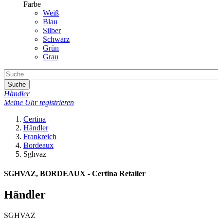
Farbe
Weiß
Blau
Silber
Schwarz
Grün
Grau
Suche
Händler
Meine Uhr registrieren
Certina
Händler
Frankreich
Bordeaux
Sghvaz
SGHVAZ, BORDEAUX - Certina Retailer
Händler
SGHVAZ