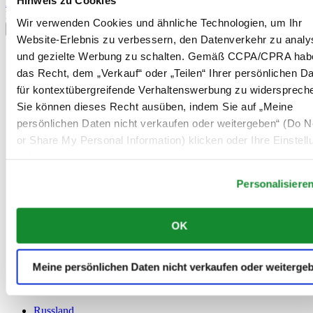
Hinweis zu Cookies
Anmelden
Land/Region auswählen
Wir verwenden Cookies und ähnliche Technologien, um Ihr
Sprachumschalter
Website-Erlebnis zu verbessern, den Datenverkehr zu analy
Belgien
und gezielte Werbung zu schalten. Gemäß CCPA/CPRA hab
Dutch
das Recht, dem „Verkauf“ oder „Teilen“ Ihrer persönlichen D
Français
für kontextübergreifende Verhaltenswerbung zu widersprech
China
Sie können dieses Recht ausüben, indem Sie auf „Meine
English
简体中文
persönlichen Daten nicht verkaufen oder weitergeben“ (Do No
Dänemark
or Share My Personal Information) klicken oder Ihre Einstel
Deutschland
unten anpassen.
Finnland
France
Personalisiere
Irland
Luxemburg
English
OK
Français
Niederlande
Norwegen
Meine persönlichen Daten nicht verkaufen oder weiterge
Österreich
Polen
Russland