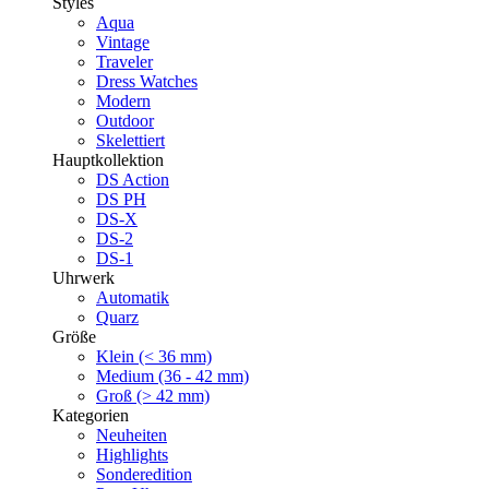
Styles
Aqua
Vintage
Traveler
Dress Watches
Modern
Outdoor
Skelettiert
Hauptkollektion
DS Action
DS PH
DS-X
DS-2
DS-1
Uhrwerk
Automatik
Quarz
Größe
Klein (< 36 mm)
Medium (36 - 42 mm)
Groß (> 42 mm)
Kategorien
Neuheiten
Highlights
Sonderedition