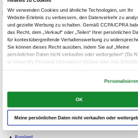
Hinweis zu Cookies
Anmelden
Land/Region auswählen
Wir verwenden Cookies und ähnliche Technologien, um Ihr
Sprachumschalter
Website-Erlebnis zu verbessern, den Datenverkehr zu analy
Belgien
und gezielte Werbung zu schalten. Gemäß CCPA/CPRA hab
Dutch
das Recht, dem „Verkauf“ oder „Teilen“ Ihrer persönlichen D
Français
für kontextübergreifende Verhaltenswerbung zu widersprech
China
Sie können dieses Recht ausüben, indem Sie auf „Meine
English
简体中文
persönlichen Daten nicht verkaufen oder weitergeben“ (Do No
Dänemark
or Share My Personal Information) klicken oder Ihre Einstel
Deutschland
unten anpassen.
Finnland
France
Personalisiere
Irland
Luxemburg
English
OK
Français
Niederlande
Norwegen
Meine persönlichen Daten nicht verkaufen oder weiterge
Österreich
Polen
Russland