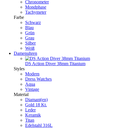
Chronometer
Mondphase
Tachymeter
Farbe
Schwarz
Blau
Grün
Grau
Silber
Weiß
Damenuhren
DS Action Diver 38mm Titanium
Styles
Modern
Dress Watches
Aqua
Vintage
Material
Diamant(en)
Gold 18 Kt.
Leder
Keramik
Titan
Edelstahl 316L