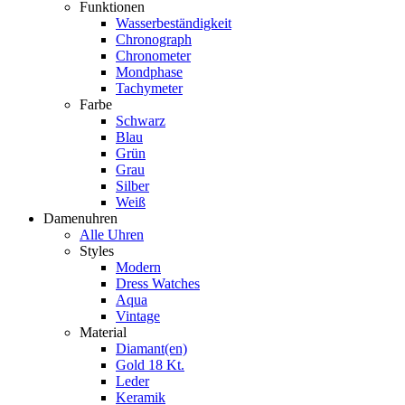
Funktionen
Wasserbeständigkeit
Chronograph
Chronometer
Mondphase
Tachymeter
Farbe
Schwarz
Blau
Grün
Grau
Silber
Weiß
Damenuhren
Alle Uhren
Styles
Modern
Dress Watches
Aqua
Vintage
Material
Diamant(en)
Gold 18 Kt.
Leder
Keramik