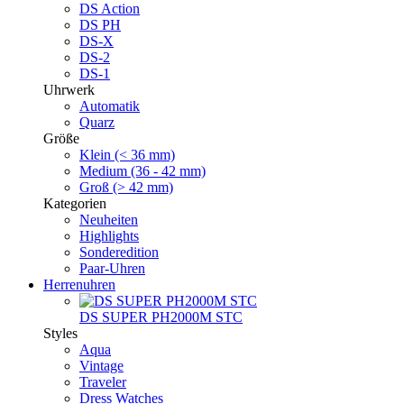
DS Action
DS PH
DS-X
DS-2
DS-1
Uhrwerk
Automatik
Quarz
Größe
Klein (< 36 mm)
Medium (36 - 42 mm)
Groß (> 42 mm)
Kategorien
Neuheiten
Highlights
Sonderedition
Paar-Uhren
Herrenuhren
DS SUPER PH2000M STC
Styles
Aqua
Vintage
Traveler
Dress Watches