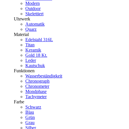
Modern
Outdoor
Skelettiert
Uhrwerk
Automatik
Quarz
Material
Edelstahl 316L
Titan
Keramik
Gold 18 Kt.
Leder
Kautschuk
Funktionen
Wasserbeständigkeit
Chronograph
Chronometer
Mondphase
Tachymeter
Farbe
Schwarz
Blau
Grün
Grau
Silber