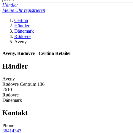
Händler
Meine Uhr registrieren
Certina
Händler
Dänemark
Rødovre
Aveny
Aveny, Rødovre - Certina Retailer
Händler
Aveny
Rødovre Centrum 136
2610
Rødovre
Dänemark
Kontakt
Phone
36414343