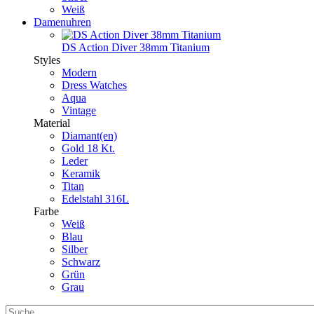
Weiß
Damenuhren
DS Action Diver 38mm Titanium
Styles
Modern
Dress Watches
Aqua
Vintage
Material
Diamant(en)
Gold 18 Kt.
Leder
Keramik
Titan
Edelstahl 316L
Farbe
Weiß
Blau
Silber
Schwarz
Grün
Grau