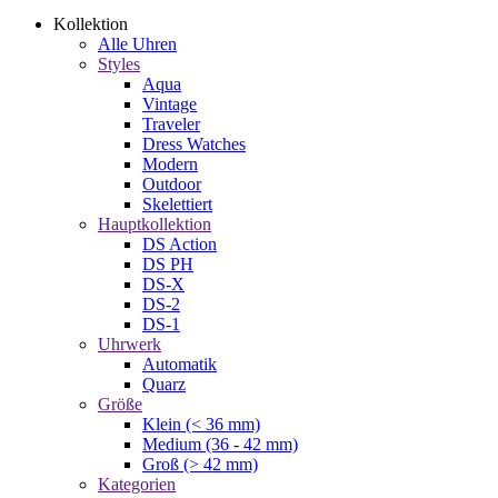
Kollektion
Alle Uhren
Styles
Aqua
Vintage
Traveler
Dress Watches
Modern
Outdoor
Skelettiert
Hauptkollektion
DS Action
DS PH
DS-X
DS-2
DS-1
Uhrwerk
Automatik
Quarz
Größe
Klein (< 36 mm)
Medium (36 - 42 mm)
Groß (> 42 mm)
Kategorien