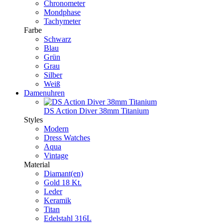
Chronometer
Mondphase
Tachymeter
Farbe
Schwarz
Blau
Grün
Grau
Silber
Weiß
Damenuhren
DS Action Diver 38mm Titanium
Styles
Modern
Dress Watches
Aqua
Vintage
Material
Diamant(en)
Gold 18 Kt.
Leder
Keramik
Titan
Edelstahl 316L