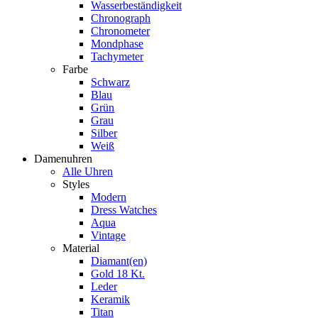
Wasserbeständigkeit
Chronograph
Chronometer
Mondphase
Tachymeter
Farbe
Schwarz
Blau
Grün
Grau
Silber
Weiß
Damenuhren
Alle Uhren
Styles
Modern
Dress Watches
Aqua
Vintage
Material
Diamant(en)
Gold 18 Kt.
Leder
Keramik
Titan