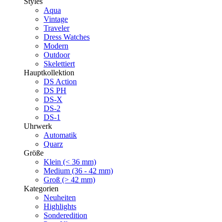
Styles
Aqua
Vintage
Traveler
Dress Watches
Modern
Outdoor
Skelettiert
Hauptkollektion
DS Action
DS PH
DS-X
DS-2
DS-1
Uhrwerk
Automatik
Quarz
Größe
Klein (< 36 mm)
Medium (36 - 42 mm)
Groß (> 42 mm)
Kategorien
Neuheiten
Highlights
Sonderedition