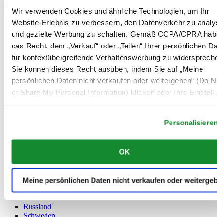
Land/Region auswählen
Wir verwenden Cookies und ähnliche Technologien, um Ihr
Sprachumschalter
Website-Erlebnis zu verbessern, den Datenverkehr zu analy
Belgien
und gezielte Werbung zu schalten. Gemäß CCPA/CPRA hab
Dutch
das Recht, dem „Verkauf“ oder „Teilen“ Ihrer persönlichen D
Français
für kontextübergreifende Verhaltenswerbung zu widersprech
China
English
Sie können dieses Recht ausüben, indem Sie auf „Meine
简体中文
persönlichen Daten nicht verkaufen oder weitergeben“ (Do No
Dänemark
or Share My Personal Information) klicken oder Ihre Einstel
Deutschland
Finnland
unten anpassen.
France
Personalisiere
Irland
Luxemburg
English
OK
Français
Niederlande
Norwegen
Meine persönlichen Daten nicht verkaufen oder weiterge
Österreich
Polen
Russland
Schweden