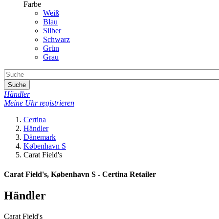
Farbe
Weiß
Blau
Silber
Schwarz
Grün
Grau
Suche
Händler
Meine Uhr registrieren
Certina
Händler
Dänemark
København S
Carat Field's
Carat Field's, København S - Certina Retailer
Händler
Carat Field's