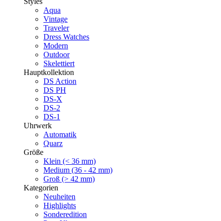
Styles
Aqua
Vintage
Traveler
Dress Watches
Modern
Outdoor
Skelettiert
Hauptkollektion
DS Action
DS PH
DS-X
DS-2
DS-1
Uhrwerk
Automatik
Quarz
Größe
Klein (< 36 mm)
Medium (36 - 42 mm)
Groß (> 42 mm)
Kategorien
Neuheiten
Highlights
Sonderedition