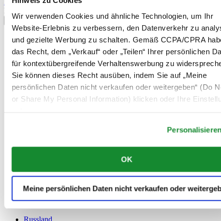
Hinweis zu Cookies
Anmelden
Land/Region auswählen
Wir verwenden Cookies und ähnliche Technologien, um Ihr
Sprachumschalter
Website-Erlebnis zu verbessern, den Datenverkehr zu analy
Belgien
und gezielte Werbung zu schalten. Gemäß CCPA/CPRA hab
Dutch
das Recht, dem „Verkauf“ oder „Teilen“ Ihrer persönlichen D
Français
für kontextübergreifende Verhaltenswerbung zu widersprech
China
Sie können dieses Recht ausüben, indem Sie auf „Meine
English
简体中文
persönlichen Daten nicht verkaufen oder weitergeben“ (Do No
Dänemark
or Share My Personal Information) klicken oder Ihre Einstel
Deutschland
unten anpassen.
Finnland
France
Personalisiere
Irland
Luxemburg
English
OK
Français
Niederlande
Norwegen
Meine persönlichen Daten nicht verkaufen oder weiterge
Österreich
Polen
Russland