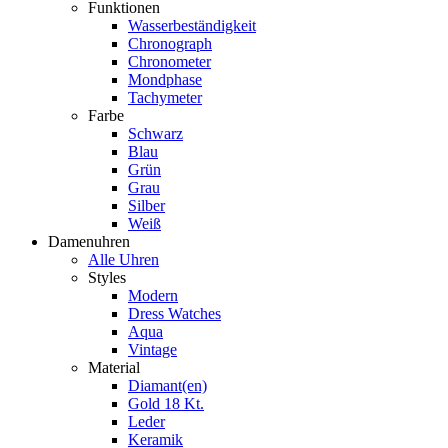
Funktionen
Wasserbeständigkeit
Chronograph
Chronometer
Mondphase
Tachymeter
Farbe
Schwarz
Blau
Grün
Grau
Silber
Weiß
Damenuhren
Alle Uhren
Styles
Modern
Dress Watches
Aqua
Vintage
Material
Diamant(en)
Gold 18 Kt.
Leder
Keramik