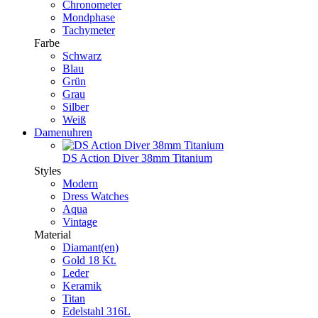
Chronometer
Mondphase
Tachymeter
Farbe
Schwarz
Blau
Grün
Grau
Silber
Weiß
Damenuhren
DS Action Diver 38mm Titanium
Styles
Modern
Dress Watches
Aqua
Vintage
Material
Diamant(en)
Gold 18 Kt.
Leder
Keramik
Titan
Edelstahl 316L