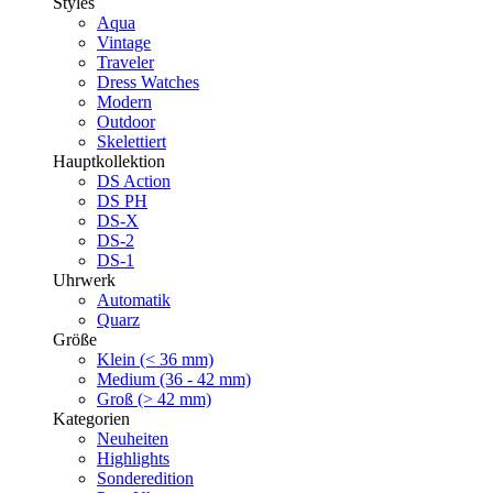
Styles
Aqua
Vintage
Traveler
Dress Watches
Modern
Outdoor
Skelettiert
Hauptkollektion
DS Action
DS PH
DS-X
DS-2
DS-1
Uhrwerk
Automatik
Quarz
Größe
Klein (< 36 mm)
Medium (36 - 42 mm)
Groß (> 42 mm)
Kategorien
Neuheiten
Highlights
Sonderedition