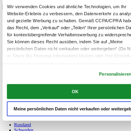
Land/Region auswählen
Wir verwenden Cookies und ähnliche Technologien, um Ihr
Sprachumschalter
Website-Erlebnis zu verbessern, den Datenverkehr zu analy
Belgien
und gezielte Werbung zu schalten. Gemäß CCPA/CPRA hab
Dutch
das Recht, dem „Verkauf“ oder „Teilen“ Ihrer persönlichen D
Français
für kontextübergreifende Verhaltenswerbung zu widersprech
China
English
Sie können dieses Recht ausüben, indem Sie auf „Meine
简体中文
persönlichen Daten nicht verkaufen oder weitergeben“ (Do No
Dänemark
or Share My Personal Information) klicken oder Ihre Einstel
Deutschland
Finnland
unten anpassen.
France
Personalisiere
Irland
Luxemburg
English
OK
Français
Niederlande
Norwegen
Meine persönlichen Daten nicht verkaufen oder weiterge
Österreich
Polen
Russland
Schweden