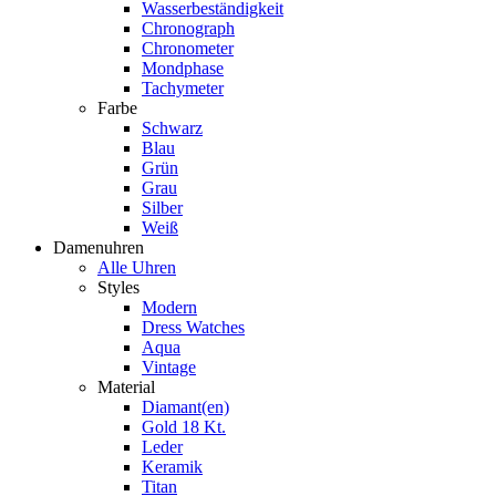
Wasserbeständigkeit
Chronograph
Chronometer
Mondphase
Tachymeter
Farbe
Schwarz
Blau
Grün
Grau
Silber
Weiß
Damenuhren
Alle Uhren
Styles
Modern
Dress Watches
Aqua
Vintage
Material
Diamant(en)
Gold 18 Kt.
Leder
Keramik
Titan