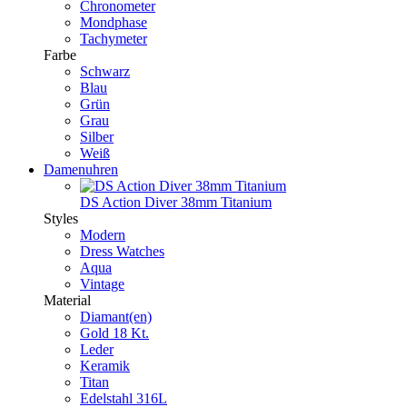
Chronometer
Mondphase
Tachymeter
Farbe
Schwarz
Blau
Grün
Grau
Silber
Weiß
Damenuhren
DS Action Diver 38mm Titanium
Styles
Modern
Dress Watches
Aqua
Vintage
Material
Diamant(en)
Gold 18 Kt.
Leder
Keramik
Titan
Edelstahl 316L