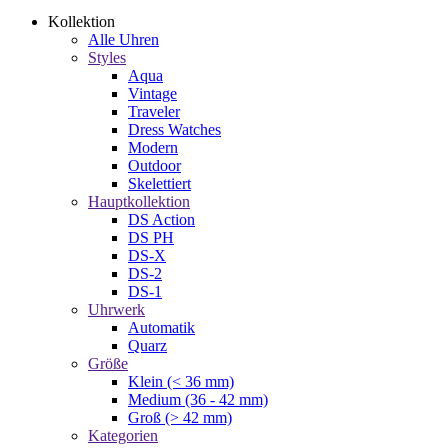
Kollektion
Alle Uhren
Styles
Aqua
Vintage
Traveler
Dress Watches
Modern
Outdoor
Skelettiert
Hauptkollektion
DS Action
DS PH
DS-X
DS-2
DS-1
Uhrwerk
Automatik
Quarz
Größe
Klein (< 36 mm)
Medium (36 - 42 mm)
Groß (> 42 mm)
Kategorien