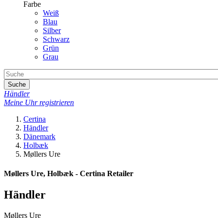
Farbe
Weiß
Blau
Silber
Schwarz
Grün
Grau
Suche
Händler
Meine Uhr registrieren
Certina
Händler
Dänemark
Holbæk
Møllers Ure
Møllers Ure, Holbæk - Certina Retailer
Händler
Møllers Ure