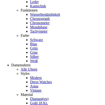
Leder
Kautschuk
Funktionen
Wasserbeständigkeit
Chronograph
Chronometer
Mondphase
Tachymeter
Farbe
Schwarz
Blau
Grün
Grau
Silber
Weiß
Damenuhren
Alle Uhren
Styles
Modern
Dress Watches
Aqua
Vintage
Material
Diamant(en)
Gold 18 Kt.