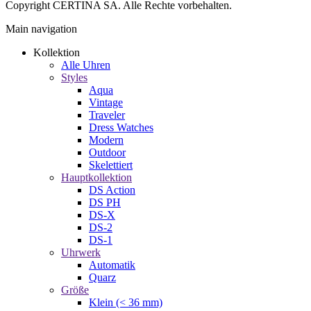
Copyright CERTINA SA. Alle Rechte vorbehalten.
Main navigation
Kollektion
Alle Uhren
Styles
Aqua
Vintage
Traveler
Dress Watches
Modern
Outdoor
Skelettiert
Hauptkollektion
DS Action
DS PH
DS-X
DS-2
DS-1
Uhrwerk
Automatik
Quarz
Größe
Klein (< 36 mm)