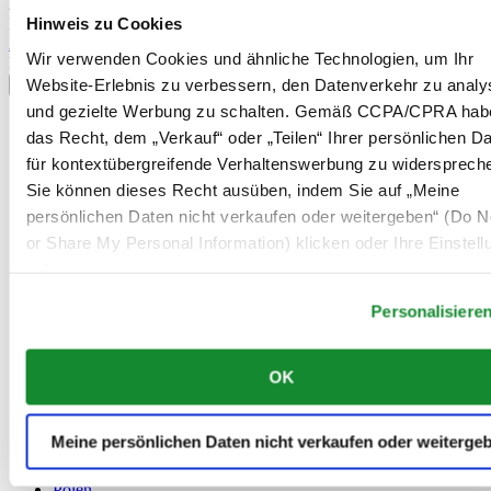
Abonnieren Sie unseren Newsletter und erhalten Sie exklusive
Hinweis zu Cookies
Information
Anmelden
Wir verwenden Cookies und ähnliche Technologien, um Ihr
Land/Region auswählen
Website-Erlebnis zu verbessern, den Datenverkehr zu analy
Sprachumschalter
und gezielte Werbung zu schalten. Gemäß CCPA/CPRA hab
Belgien
das Recht, dem „Verkauf“ oder „Teilen“ Ihrer persönlichen D
Dutch
für kontextübergreifende Verhaltenswerbung zu widersprech
Français
China
Sie können dieses Recht ausüben, indem Sie auf „Meine
English
persönlichen Daten nicht verkaufen oder weitergeben“ (Do No
简体中文
or Share My Personal Information) klicken oder Ihre Einstel
Dänemark
unten anpassen.
Deutschland
Finnland
France
Personalisiere
Irland
Luxemburg
OK
English
Français
Niederlande
Meine persönlichen Daten nicht verkaufen oder weiterge
Norwegen
Österreich
Polen