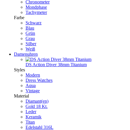
Chronometer
Mondphase
Tachymeter
Farbe
Schwarz
Blau
Grün
Grau
Silber
Weiß
Damenuhren
DS Action Diver 38mm Titanium
Styles
Modern
Dress Watches
Aqua
Vintage
Material
Diamant(en)
Gold 18 Kt.
Leder
Keramik
Titan
Edelstahl 316L