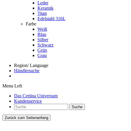
Leder
Keramik
Titan
Edelstahl 316L
Farbe
Weiß
Blau
Silber
Schwarz
Grün
Grau
Region/ Language
Händlersuche
Menu Left
Das Certina Universum
Kundenservice
Suche
Zurück zum Seitenanfang