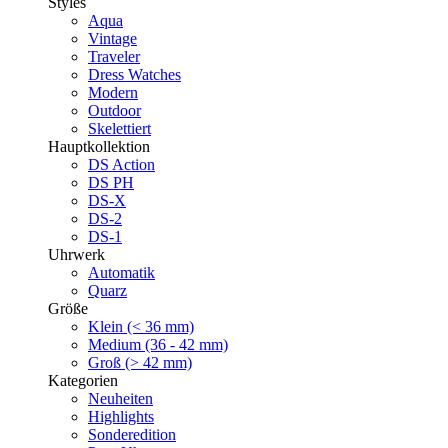
Styles
Aqua
Vintage
Traveler
Dress Watches
Modern
Outdoor
Skelettiert
Hauptkollektion
DS Action
DS PH
DS-X
DS-2
DS-1
Uhrwerk
Automatik
Quarz
Größe
Klein (< 36 mm)
Medium (36 - 42 mm)
Groß (> 42 mm)
Kategorien
Neuheiten
Highlights
Sonderedition