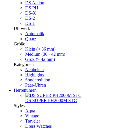
DS Action
DS PH
DS-X
DS-2
DS-1
Uhrwerk
Automatik
Quarz
Größe
Klein (< 36 mm)
Medium (36 - 42 mm)
Groß (> 42 mm)
Kategorien
Neuheiten
Highlights
Sonderedition
Paar-Uhren
Herrenuhren
DS SUPER PH2000M STC
Styles
Aqua
Vintage
Traveler
Dress Watches