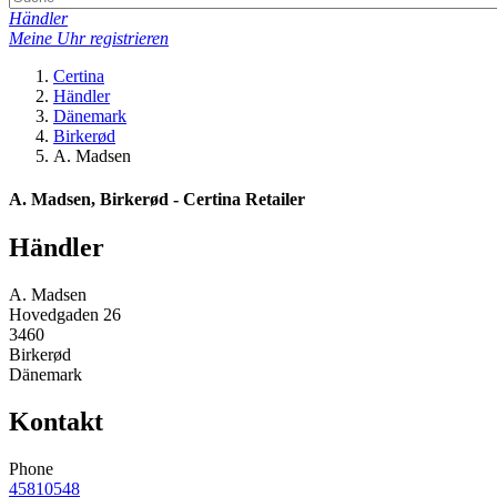
Händler
Meine Uhr registrieren
Certina
Händler
Dänemark
Birkerød
A. Madsen
A. Madsen, Birkerød - Certina Retailer
Händler
A. Madsen
Hovedgaden 26
3460
Birkerød
Dänemark
Kontakt
Phone
45810548