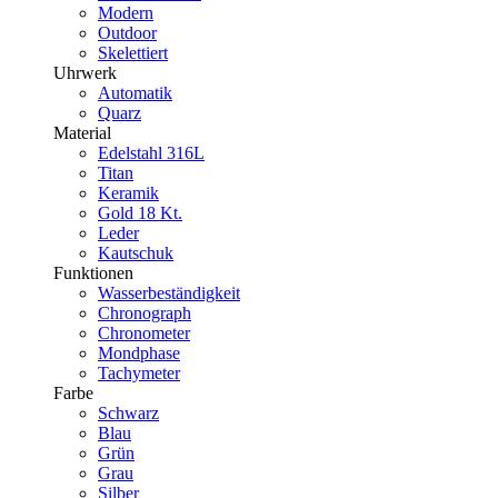
Modern
Outdoor
Skelettiert
Uhrwerk
Automatik
Quarz
Material
Edelstahl 316L
Titan
Keramik
Gold 18 Kt.
Leder
Kautschuk
Funktionen
Wasserbeständigkeit
Chronograph
Chronometer
Mondphase
Tachymeter
Farbe
Schwarz
Blau
Grün
Grau
Silber