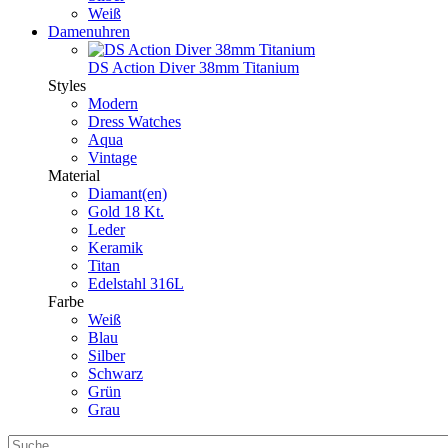
Weiß
Damenuhren
DS Action Diver 38mm Titanium
Styles
Modern
Dress Watches
Aqua
Vintage
Material
Diamant(en)
Gold 18 Kt.
Leder
Keramik
Titan
Edelstahl 316L
Farbe
Weiß
Blau
Silber
Schwarz
Grün
Grau