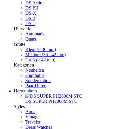
DS Action
DS PH
DS-X
DS-2
DS-1
Uhrwerk
Automatik
Quarz
Größe
Klein (< 36 mm)
Medium (36 - 42 mm)
Groß (> 42 mm)
Kategorien
Neuheiten
Highlights
Sonderedition
Paar-Uhren
Herrenuhren
DS SUPER PH2000M STC
Styles
Aqua
Vintage
Traveler
Dress Watches