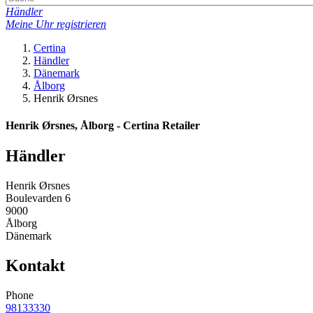
Händler
Meine Uhr registrieren
Certina
Händler
Dänemark
Ålborg
Henrik Ørsnes
Henrik Ørsnes, Ålborg - Certina Retailer
Händler
Henrik Ørsnes
Boulevarden 6
9000
Ålborg
Dänemark
Kontakt
Phone
98133330