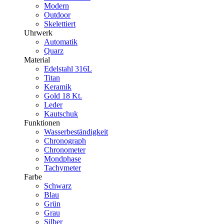
Modern
Outdoor
Skelettiert
Uhrwerk
Automatik
Quarz
Material
Edelstahl 316L
Titan
Keramik
Gold 18 Kt.
Leder
Kautschuk
Funktionen
Wasserbeständigkeit
Chronograph
Chronometer
Mondphase
Tachymeter
Farbe
Schwarz
Blau
Grün
Grau
Silber