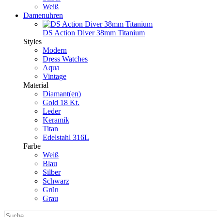
Weiß
Damenuhren
DS Action Diver 38mm Titanium
Styles
Modern
Dress Watches
Aqua
Vintage
Material
Diamant(en)
Gold 18 Kt.
Leder
Keramik
Titan
Edelstahl 316L
Farbe
Weiß
Blau
Silber
Schwarz
Grün
Grau